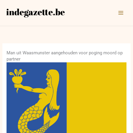
Ga
naar
de
inhoud
Man uit Waasmunster aangehouden voor poging moord op
partner