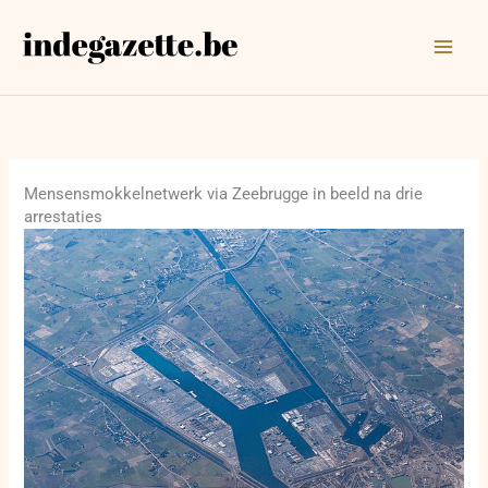
Ga
naar
de
inhoud
Mensensmokkelnetwerk via Zeebrugge in beeld na drie
arrestaties