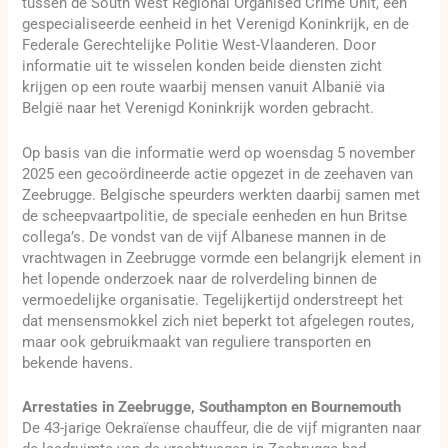
tussen de South West Regional Organised Crime Unit, een
gespecialiseerde eenheid in het Verenigd Koninkrijk, en de
Federale Gerechtelijke Politie West-Vlaanderen. Door
informatie uit te wisselen konden beide diensten zicht
krijgen op een route waarbij mensen vanuit Albanië via
België naar het Verenigd Koninkrijk worden gebracht.
Op basis van die informatie werd op woensdag 5 november
2025 een gecoördineerde actie opgezet in de zeehaven van
Zeebrugge. Belgische speurders werkten daarbij samen met
de scheepvaartpolitie, de speciale eenheden en hun Britse
collega’s. De vondst van de vijf Albanese mannen in de
vrachtwagen in Zeebrugge vormde een belangrijk element in
het lopende onderzoek naar de rolverdeling binnen de
vermoedelijke organisatie. Tegelijkertijd onderstreept het
dat mensensmokkel zich niet beperkt tot afgelegen routes,
maar ook gebruikmaakt van reguliere transporten en
bekende havens.
Arrestaties in Zeebrugge, Southampton en Bournemouth
De 43-jarige Oekraïense chauffeur, die de vijf migranten naar