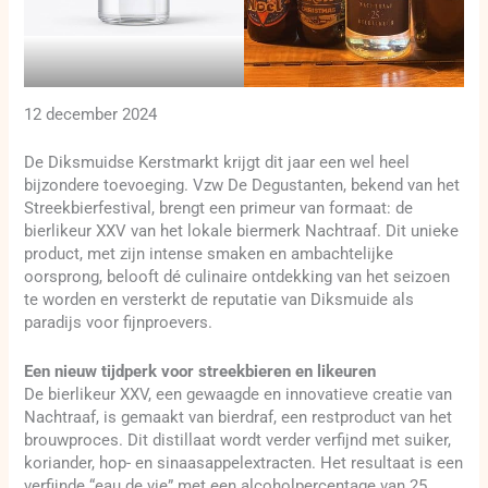
12 december 2024
De Diksmuidse Kerstmarkt krijgt dit jaar een wel heel
bijzondere toevoeging. Vzw De Degustanten, bekend van het
Streekbierfestival, brengt een primeur van formaat: de
bierlikeur XXV van het lokale biermerk Nachtraaf. Dit unieke
product, met zijn intense smaken en ambachtelijke
oorsprong, belooft dé culinaire ontdekking van het seizoen
te worden en versterkt de reputatie van Diksmuide als
paradijs voor fijnproevers.
Een nieuw tijdperk voor streekbieren en likeuren
De bierlikeur XXV, een gewaagde en innovatieve creatie van
Nachtraaf, is gemaakt van bierdraf, een restproduct van het
brouwproces. Dit distillaat wordt verder verfijnd met suiker,
koriander, hop- en sinaasappelextracten. Het resultaat is een
verfijnde “eau de vie” met een alcoholpercentage van 25