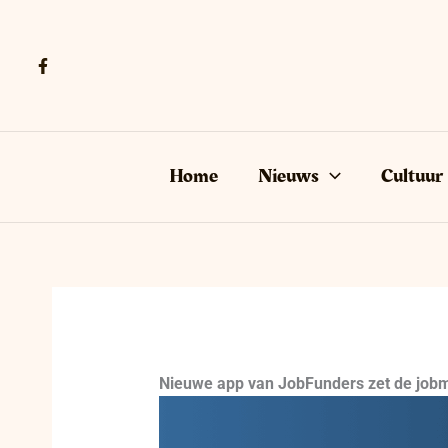
Ga
naar
de
inhoud
Home
Nieuws
Cultuur
Nieuwe app van JobFunders zet de jobm