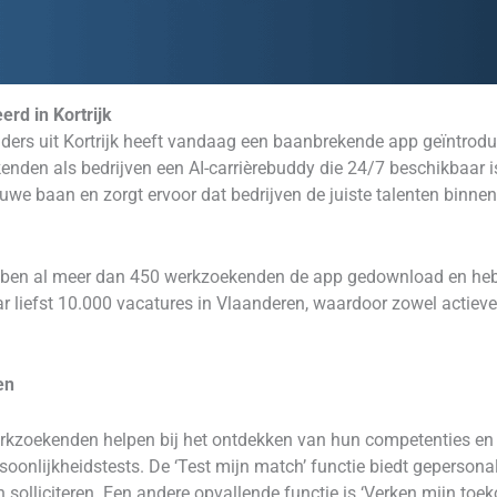
rd in Kortrijk
unders uit Kortrijk heeft vandaag een baanbrekende app geïntrodu
nden als bedrijven een AI-carrièrebuddy die 24/7 beschikbaar is
uwe baan en zorgt ervoor dat bedrijven de juiste talenten binne
bben al meer dan 450 werkzoekenden de app gedownload en hebbe
r liefst 10.000 vacatures in Vlaanderen, waardoor zowel actiev
en
erkzoekenden helpen bij het ontdekken van hun competenties en 
rsoonlijkheidstests. De ‘Test mijn match’ functie biedt geperson
solliciteren. Een andere opvallende functie is ‘Verken mijn toek