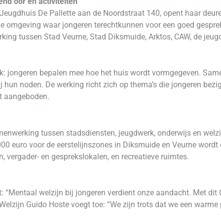
nd oor en activiteiten
 Jeugdhuis De Pallette aan de Noordstraat 140, opent haar deure
ige omgeving waar jongeren terechtkunnen voor een goed gespre
nwerking tussen Stad Veurne, Stad Diksmuide, Arktos, CAW, de jeu
iek: jongeren bepalen mee hoe het huis wordt vormgegeven. Sam
ij hun noden. De werking richt zich op thema’s die jongeren bez
at aangeboden.
enwerking tussen stadsdiensten, jeugdwerk, onderwijs en welz
0 euro voor de eerstelijnszones in Diksmuide en Veurne wordt d
n, vergader- en gesprekslokalen, en recreatieve ruimtes.
 “Mentaal welzijn bij jongeren verdient onze aandacht. Met dit
elzijn Guido Hoste voegt toe: “We zijn trots dat we een warme 