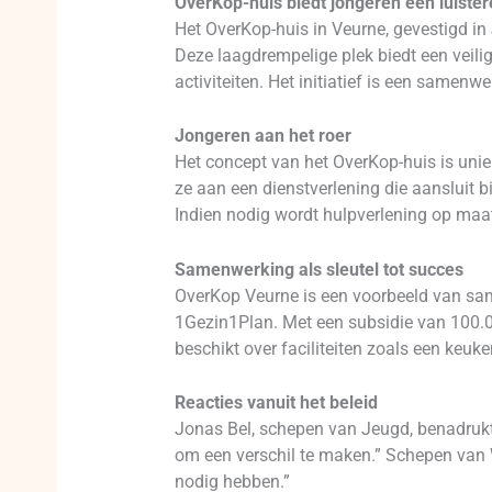
OverKop-huis biedt jongeren een luistere
Het OverKop-huis in Veurne, gevestigd in
Deze laagdrempelige plek biedt een veil
activiteiten. Het initiatief is een same
Jongeren aan het roer
Het concept van het OverKop-huis is un
ze aan een dienstverlening die aansluit b
Indien nodig wordt hulpverlening op ma
Samenwerking als sleutel tot succes
OverKop Veurne is een voorbeeld van sam
1Gezin1Plan. Met een subsidie van 100.00
beschikt over faciliteiten zoals een keuke
Reacties vanuit het beleid
Jonas Bel, schepen van Jeugd, benadrukt:
om een verschil te maken.” Schepen van W
nodig hebben.”