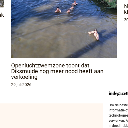
N
k
sk
20
Openluchtzwemzone toont dat
Diksmuide nog meer nood heeft aan
verkoeling
29 juli 2026
Om de beste 
informatie o
technologieë
verwerken. A
invloed hebb