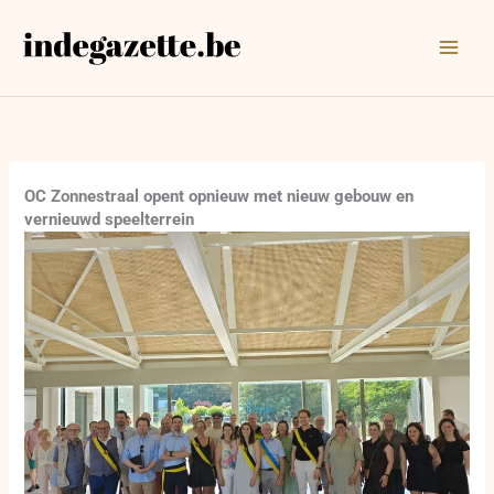
Ga
naar
de
inhoud
OC Zonnestraal opent opnieuw met nieuw gebouw en
vernieuwd speelterrein