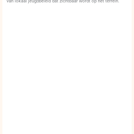
van lokaal jeugdbeleid dat zichtbaar wordt op het terrein.