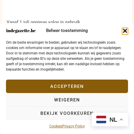
Vanaf 1 juli opnieuw volop in gebruik
Voor de kinderen en jongeren begint het echte gebruik kort
Beheer toestemming
na de officiële opening. Vanaf dinsdag 1 juli 2026 worden op
de site dagelijks ongeveer honderd kinderen verwacht.
Om de beste ervaringen te bieden, gebruiken wij technologieën zoals
Daarmee krijgt het vernieuwde domein meteen zijn eerste
cookies om informatie over je apparaat op te slaan en/of te raadplegen.
grote test in de praktijk. De speelpleinwerking krijgt opnieuw
Door in te stemmen met deze technologieën kunnen wij gegevens zoals
surfgedrag of unieke ID's op deze site verwerken. Als je geen toestemming
kansen op het domein Zonnestraal, terwijl KSA Torenwacht
geeft of je toestemming intrekt, kan dit een nadelige invloed hebben op
dankzij de overdekte speelzone en de verdere plannen
bepaalde functies en mogelijkheden.
uitzicht krijgt op nieuwe mogelijkheden op dezelfde
vertrouwde locatie. Voor buurtbewoners en verenigingen
moet het OC buiten de vakantiemaanden een bruikbare zaal
ACCEPTEREN
worden voor activiteiten, overleg en samenkomst.
WEIGEREN
BEKIJK VOORKEUREN
NL
Cookies
Privacy Policy