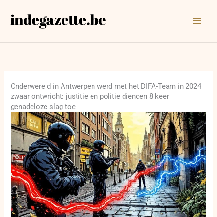
Ga
naar
de
inhoud
Onderwereld in Antwerpen werd met het DIFA-Team in 2024
zwaar ontwricht: justitie en politie dienden 8 keer
genadeloze slag toe