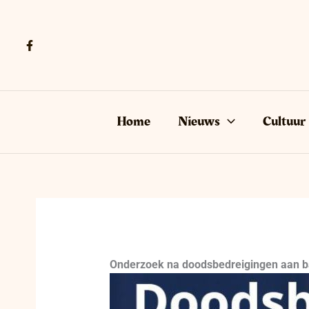
Ga
naar
de
inhoud
Home
Nieuws
Cultuur
Onderzoek na doodsbedreigingen aan ba