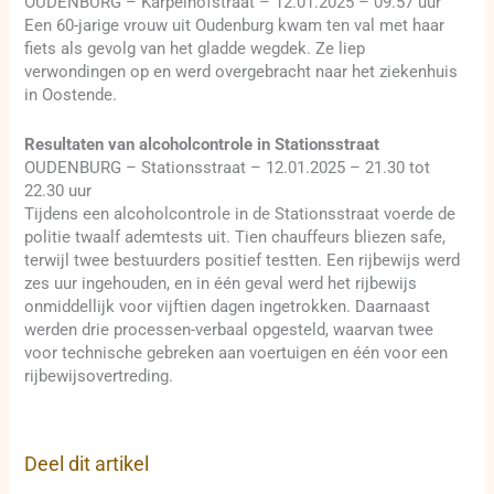
OUDENBURG – Karpelhofstraat – 12.01.2025 – 09.57 uur
Een 60-jarige vrouw uit Oudenburg kwam ten val met haar
fiets als gevolg van het gladde wegdek. Ze liep
verwondingen op en werd overgebracht naar het ziekenhuis
in Oostende.
Resultaten van alcoholcontrole in Stationsstraat
OUDENBURG – Stationsstraat – 12.01.2025 – 21.30 tot
22.30 uur
Tijdens een alcoholcontrole in de Stationsstraat voerde de
politie twaalf ademtests uit. Tien chauffeurs bliezen safe,
terwijl twee bestuurders positief testten. Een rijbewijs werd
zes uur ingehouden, en in één geval werd het rijbewijs
onmiddellijk voor vijftien dagen ingetrokken. Daarnaast
werden drie processen-verbaal opgesteld, waarvan twee
voor technische gebreken aan voertuigen en één voor een
rijbewijsovertreding.
Deel dit artikel