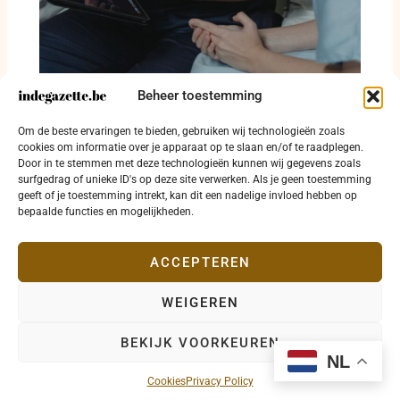
Beheer toestemming
Oostende betaalt huur om huisarts naar
Om de beste ervaringen te bieden, gebruiken wij technologieën zoals
Zandvoorde te halen
cookies om informatie over je apparaat op te slaan en/of te raadplegen.
Door in te stemmen met deze technologieën kunnen wij gegevens zoals
3 augustus 2026
surfgedrag of unieke ID's op deze site verwerken. Als je geen toestemming
geeft of je toestemming intrekt, kan dit een nadelige invloed hebben op
bepaalde functies en mogelijkheden.
ACCEPTEREN
WEIGEREN
Copyright © 2026 indegazette.be |
Privacy
•
Cookies
•
BEKIJK VOORKEUREN
Disclaimer
•
Contact
NL
Cookies
Privacy Policy