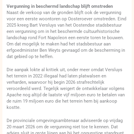
Vergunning in beschermd landschap blijft omstreden
Naast de verkoop van de gronden blijft ook de vergunning
voor een eerste woontoren op Oosteroever omstreden. Eind
2025 kreeg Bart Versluys van het Oostendse stadsbestuur
een vergunning om in het beschermde cultuurhistorische
landschap rond Fort Napoleon een eerste toren te bouwen.
Om dat mogelijk te maken had het stadsbestuur aan
erfgoedminister Ben Weyts gevraagd om de bescherming in
dat gebied op te heffen.
Die aanpak lokte al kritiek uit, onder meer omdat Versluys
het terrein in 2022 illegaal had laten platwalsen en
verharden, waarvoor hij begin 2026 strafrechtelijk
veroordeeld werd. Tegelijk weigert de ontwikkelaar volgens
Apache nog altijd de laatste vijf miljoen euro te betalen van
de ruim 19 miljoen euro die het terrein hem bij aankoop
kostte.
De provinciale omgevingsambtenaar adviseerde op vrijdag
20 maart 2026 om de vergunning niet toe te kennen. Dat
advies sluit in grote lijnen aan bij het ongunstige standpunt