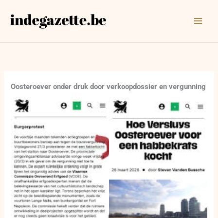
Ga
naar
de
inhoud
Oosteroever onder druk door verkoopdossier en vergunning