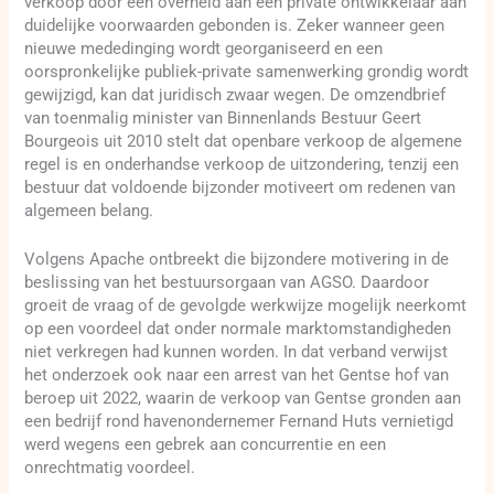
verkoop door een overheid aan een private ontwikkelaar aan
duidelijke voorwaarden gebonden is. Zeker wanneer geen
nieuwe mededinging wordt georganiseerd en een
oorspronkelijke publiek-private samenwerking grondig wordt
gewijzigd, kan dat juridisch zwaar wegen. De omzendbrief
van toenmalig minister van Binnenlands Bestuur Geert
Bourgeois uit 2010 stelt dat openbare verkoop de algemene
regel is en onderhandse verkoop de uitzondering, tenzij een
bestuur dat voldoende bijzonder motiveert om redenen van
algemeen belang.
Volgens Apache ontbreekt die bijzondere motivering in de
beslissing van het bestuursorgaan van AGSO. Daardoor
groeit de vraag of de gevolgde werkwijze mogelijk neerkomt
op een voordeel dat onder normale marktomstandigheden
niet verkregen had kunnen worden. In dat verband verwijst
het onderzoek ook naar een arrest van het Gentse hof van
beroep uit 2022, waarin de verkoop van Gentse gronden aan
een bedrijf rond havenondernemer Fernand Huts vernietigd
werd wegens een gebrek aan concurrentie en een
onrechtmatig voordeel.