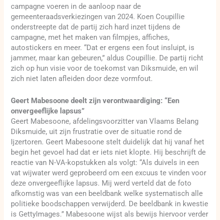
campagne voeren in de aanloop naar de
gemeenteraadsverkiezingen van 2024. Koen Coupillie
onderstreepte dat de partij zich hard inzet tijdens de
campagne, met het maken van filmpjes, affiches,
autostickers en meer. “Dat er ergens een fout insluipt, is
jammer, maar kan gebeuren,” aldus Coupillie. De partij richt
zich op hun visie voor de toekomst van Diksmuide, en wil
zich niet laten afleiden door deze vormfout.
Geert Mabesoone deelt zijn verontwaardiging: “Een
onvergeeflijke lapsus”
Geert Mabesoone, afdelingsvoorzitter van Vlaams Belang
Diksmuide, uit zijn frustratie over de situatie rond de
Ijzertoren. Geert Mabesoone stelt duidelijk dat hij vanaf het
begin het gevoel had dat er iets niet klopte. Hij beschrijft de
reactie van N-VA-kopstukken als volgt: “Als duivels in een
vat wijwater werd geprobeerd om een excuus te vinden voor
deze onvergeeflijke lapsus. Mij werd verteld dat de foto
afkomstig was van een beeldbank welke systematisch alle
politieke boodschappen verwijderd. De beeldbank in kwestie
is GettyImages.” Mabesoone wijst als bewijs hiervoor verder