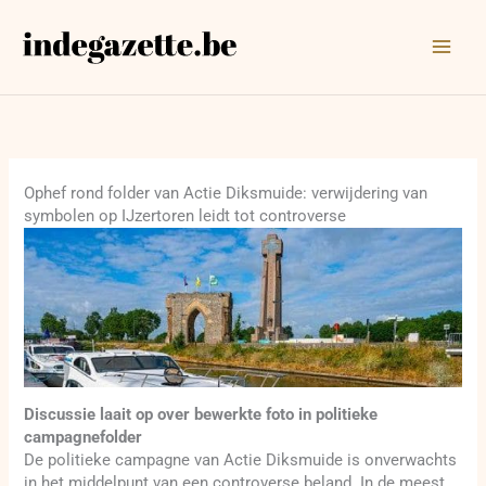
Ga
naar
de
inhoud
Ophef rond folder van Actie Diksmuide: verwijdering van
symbolen op IJzertoren leidt tot controverse
Discussie laait op over bewerkte foto in politieke
campagnefolder
De politieke campagne van Actie Diksmuide is onverwachts
in het middelpunt van een controverse beland. In de meest