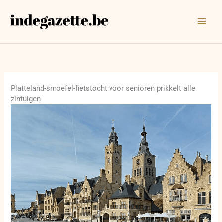
Ga
naar
de
inhoud
Platteland-smoefel-fietstocht voor senioren prikkelt alle
zintuigen