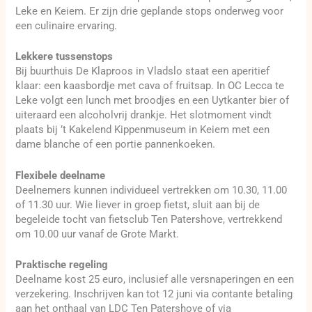
Leke en Keiem. Er zijn drie geplande stops onderweg voor
een culinaire ervaring.
Lekkere tussenstops
Bij buurthuis De Klaproos in Vladslo staat een aperitief
klaar: een kaasbordje met cava of fruitsap. In OC Lecca te
Leke volgt een lunch met broodjes en een Uytkanter bier of
uiteraard een alcoholvrij drankje. Het slotmoment vindt
plaats bij ’t Kakelend Kippenmuseum in Keiem met een
dame blanche of een portie pannenkoeken.
Flexibele deelname
Deelnemers kunnen individueel vertrekken om 10.30, 11.00
of 11.30 uur. Wie liever in groep fietst, sluit aan bij de
begeleide tocht van fietsclub Ten Patershove, vertrekkend
om 10.00 uur vanaf de Grote Markt.
Praktische regeling
Deelname kost 25 euro, inclusief alle versnaperingen en een
verzekering. Inschrijven kan tot 12 juni via contante betaling
aan het onthaal van LDC Ten Patershove of via