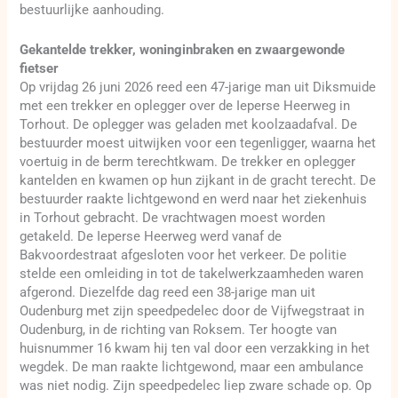
bestuurlijke aanhouding.
Gekantelde trekker, woninginbraken en zwaargewonde
fietser
Op vrijdag 26 juni 2026 reed een 47-jarige man uit Diksmuide
met een trekker en oplegger over de Ieperse Heerweg in
Torhout. De oplegger was geladen met koolzaadafval. De
bestuurder moest uitwijken voor een tegenligger, waarna het
voertuig in de berm terechtkwam. De trekker en oplegger
kantelden en kwamen op hun zijkant in de gracht terecht. De
bestuurder raakte lichtgewond en werd naar het ziekenhuis
in Torhout gebracht. De vrachtwagen moest worden
getakeld. De Ieperse Heerweg werd vanaf de
Bakvoordestraat afgesloten voor het verkeer. De politie
stelde een omleiding in tot de takelwerkzaamheden waren
afgerond. Diezelfde dag reed een 38-jarige man uit
Oudenburg met zijn speedpedelec door de Vijfwegstraat in
Oudenburg, in de richting van Roksem. Ter hoogte van
huisnummer 16 kwam hij ten val door een verzakking in het
wegdek. De man raakte lichtgewond, maar een ambulance
was niet nodig. Zijn speedpedelec liep zware schade op. Op