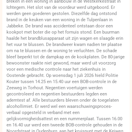
breken in een woning in aanbouw in de Westkerkestraat in
Ichtegem. Het slot van de voordeur werd uitgeboord. Er
werden geen goederen gestolen. Diezelfde dag ontstond
brand in de keuken van een woning in de Tulpenlaan in
Jabbeke. De brand was accidenteel ontstaan door een
kookpot met boter die op het fornuis stond. Een buurman
haalde het brandblusapparaat uit zijn wagen en slaagde erin
het vuur te blussen. De brandweer kwam nadien ter plaatse
om na te blussen en de woning te verluchten. De schade
bleef beperkt tot de dampkap en de kookplaten. De 80-jarige
bewoonster raakte niet gewond, maar werd uit voorzorg
voor een medische controle naar het ziekenhuis in
Oostende gebracht. Op woensdag 1 juli 2026 hield Politie
Kouter tussen 14.25 en 15.40 uur een BOB-controle in de
Zeeweg in Torhout. Negentien voertuigen werden
gecontroleerd en negentien bestuurders legden een
ademtest af. Alle bestuurders bleven onder de toegelaten
alcohollimiet. Er werd wel een waarschuwingsproces-
verbaal opgesteld in verband met een
gelijkvormigheidsattest en een nummerplaat. Tussen 16.00
en 16.40 uur werd een tweede BOB-controle gehouden in de
Noordstraat in Oudenburg, aan het kruispunt met de Keiweg.