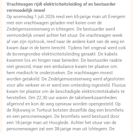
Vrachtwagen rijdt elektriciteitsleiding af en bestuurder
vermoedelijk onwel
Op woensdag 1 juli 2026 reed een 65-jarige man uit Evergem
met een vrachtwagen geladen met keien over de
Zedelgemsesteenweg in Ichtegem. De bestuurder werd
vermoedelijk onwel achter het stuur. De vrachtwagen week
af van zijn rijstrook, reed naar de andere kant van de weg en
kwam daar in de berm terecht. Tijdens het ongeval werd ook
de bovengrondse elektriciteitsleiding geraakt. De kabels
kwamen los en hingen naar beneden. De bestuurder raakte
niet gewond, maar een ambulance kwam ter plaatse om
hem medisch te onderzoeken. De vrachtwagen moest
worden getakeld. De Zedelgemsesteenweg werd afgesloten
voor alle verkeer en er werd een omleiding ingesteld. Fluvius
kwam ter plaatse om de beschadigde elektriciteitskabels te
herstellen. Om 22.30 uur waren de takelwerkzaamheden
afgerond en kon de weg opnieuw worden opengesteld. Op
de Rijksweg in Torhout botsten diezelfde dag een bromfiets
en een personenwagen. De bromfiets werd bestuurd door
een 18-jarige man uit Hooglede. Achter het stuur van de
personenwagen zat een 38-jarige man uit Ichtegem. De