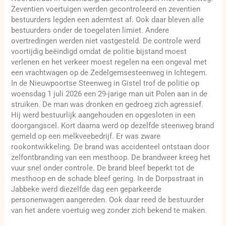
Zeventien voertuigen werden gecontroleerd en zeventien
bestuurders legden een ademtest af. Ook daar bleven alle
bestuurders onder de toegelaten limiet. Andere
overtredingen werden niet vastgesteld. De controle werd
voortijdig beëindigd omdat de politie bijstand moest
verlenen en het verkeer moest regelen na een ongeval met
een vrachtwagen op de Zedelgemsesteenweg in Ichtegem.
In de Nieuwpoortse Steenweg in Gistel trof de politie op
woensdag 1 juli 2026 een 29-jarige man uit Polen aan in de
struiken. De man was dronken en gedroeg zich agressief.
Hij werd bestuurlijk aangehouden en opgesloten in een
doorgangscel. Kort daarna werd op dezelfde steenweg brand
gemeld op een melkveebedrijf. Er was zware
rookontwikkeling. De brand was accidenteel ontstaan door
zelfontbranding van een mesthoop. De brandweer kreeg het
vuur snel onder controle. De brand bleef beperkt tot de
mesthoop en de schade bleef gering. In de Dorpsstraat in
Jabbeke werd diezelfde dag een geparkeerde
personenwagen aangereden. Ook daar reed de bestuurder
van het andere voertuig weg zonder zich bekend te maken.