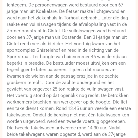
Ichtegem. De personenwagen werd bestuurd door een 67-
jarige man uit Koekelare. De fietser raakte lichtgewond en
werd naar het ziekenhuis in Torhout gebracht. Later die dag
raakte een vuilniswagen tijdens de afvalophaling vast in de
Zomerloosstraat in Gistel. De vuilniswagen werd bestuurd
door een 37-jarige man uit Oostende. Een 31-jarige man uit
Gistel reed mee als bijrijder. Het voertuig kwam van het
sportcomplex Ghistelehof en reed in de richting van de
Sportstraat. Ter hoogte van huisnummer 46 was de rijbaan
beperkt in breedte. De bestuurder moest uitwijken om een
tegenligger te laten passeren. Tijdens dat manoeuvre
kwamen de wielen aan de passagierszijde in de zachte
grasberm terecht. Door de zachte ondergrond en het
gewicht van ongeveer 25 ton raakte de vuilniswagen vast.
Het voertuig stond op dat ogenblik nog recht. De betrokken
werknemers brachten hun werkgever op de hoogte. Die liet
een takeldienst komen. Rond 13.45 uur arriveerde een eerste
takelwagen. Omdat de berging niet met één takelwagen kon
worden uitgevoerd, werd een tweede voertuig opgeroepen.
Die tweede takelwagen arriveerde rond 14.30 uur. Nadat
beide takelwagens waren opgesteld, werd aan de 37-jarige