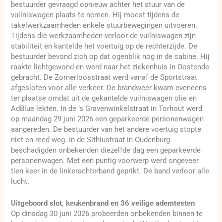
bestuurder gevraagd opnieuw achter het stuur van de
vuilniswagen plaats te nemen. Hij moest tijdens de
takelwerkzaamheden enkele stuurbewegingen uitvoeren.
Tijdens die werkzaamheden verloor de vuilniswagen zijn
stabiliteit en kantelde het voertuig op de rechterzijde. De
bestuurder bevond zich op dat ogenblik nog in de cabine. Hij
raakte lichtgewond en werd naar het ziekenhuis in Oostende
gebracht. De Zomerloosstraat werd vanaf de Sportstraat
afgesloten voor alle verkeer. De brandweer kwam eveneens
ter plaatse omdat uit de gekantelde vuilniswagen olie en
AdBlue lekten. In de ’s Gravenwinkelstraat in Torhout werd
op maandag 29 juni 2026 een geparkeerde personenwagen
aangereden. De bestuurder van het andere voertuig stopte
niet en reed weg. In de Sithiustraat in Oudenburg
beschadigden onbekenden diezelfde dag een geparkeerde
personenwagen. Met een puntig voorwerp werd ongeveer
tien keer in de linkerachterband geprikt. De band verloor alle
lucht.
Uitgeboord slot, keukenbrand en 36 veilige ademtesten
Op dinsdag 30 juni 2026 probeerden onbekenden binnen te