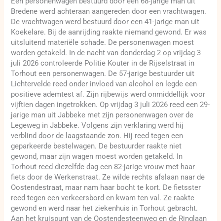
Een personenwagen bestuurd door een 68-jarige man uit
Bredene werd achteraan aangereden door een vrachtwagen.
De vrachtwagen werd bestuurd door een 41-jarige man uit
Koekelare. Bij de aanrijding raakte niemand gewond. Er was
uitsluitend materiële schade. De personenwagen moest
worden getakeld. In de nacht van donderdag 2 op vrijdag 3
juli 2026 controleerde Politie Kouter in de Rijselstraat in
Torhout een personenwagen. De 57-jarige bestuurder uit
Lichtervelde reed onder invloed van alcohol en legde een
positieve ademtest af. Zijn rijbewijs werd onmiddellijk voor
vijftien dagen ingetrokken. Op vrijdag 3 juli 2026 reed een 29-
jarige man uit Jabbeke met zijn personenwagen over de
Legeweg in Jabbeke. Volgens zijn verklaring werd hij
verblind door de laagstaande zon. Hij reed tegen een
geparkeerde bestelwagen. De bestuurder raakte niet
gewond, maar zijn wagen moest worden getakeld. In
Torhout reed diezelfde dag een 82-jarige vrouw met haar
fiets door de Werkenstraat. Ze wilde rechts afslaan naar de
Oostendestraat, maar nam haar bocht te kort. De fietsster
reed tegen een verkeersbord en kwam ten val. Ze raakte
gewond en werd naar het ziekenhuis in Torhout gebracht.
Aan het kruispunt van de Oostendesteenweg en de Ringlaan