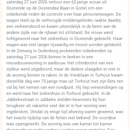
zaterdag 27 juni 2026 verloor een 62-jarige vrouw uit
Oostende op de Oostendse Baan in Gistel om een
onbekende reden de controle over haar personenwagen. De
wagen reed op de verhoogde middengeleider, raakte daarbij
een verkeersbord en kwam uiteindelijk in de berm aan de
andere zijde van de rijbaan tot stilstand. De vrouw werd
lichtgewond naar het ziekenhuis in Oostende gebracht. Haar
wagen was niet langer rijvaardig en moest worden getakeld.
In de Zeeweg in Oudenburg probeerden onbekenden op
zaterdag 27 juni 2026 binnen te breken in een
nieuwbouwwoning in aanbouw. Het cilinderslot van een
zijdeur werd uitgeboord, maar de daders slaagden er niet in
de woning binnen te raken. In de Vredelaan in Torhout kwam
diezelfde dag een 75-jarige man uit Torhout met zijn fiets ten
val bij het nemen van een rondpunt. Hij liep verwondingen op
en werd naar het ziekenhuis in Torhout gebracht. In de
Jabbekestraat in Jabbeke stelden bewoners bij hun
terugkeer uit vakantie vast dat er in hun woning was
ingebroken. Omdat zij enige tijd afwezig waren geweest, was
het exacte tijdstip van de feiten niet bekend. De voordeur
was opengewrikt. De woning was van kamer tot kamer
doorzocht en onder andere juwelen waren gestolen. Een