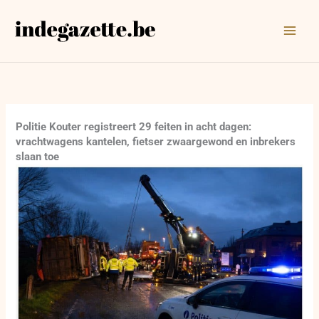
Ga
naar
de
inhoud
Politie Kouter registreert 29 feiten in acht dagen:
vrachtwagens kantelen, fietser zwaargewond en inbrekers
slaan toe