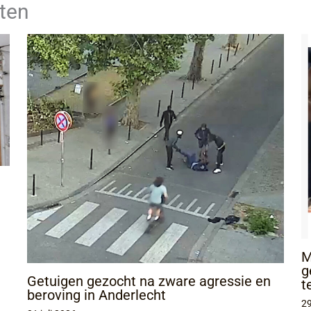
ten
M
g
Getuigen gezocht na zware agressie en
t
beroving in Anderlecht
29