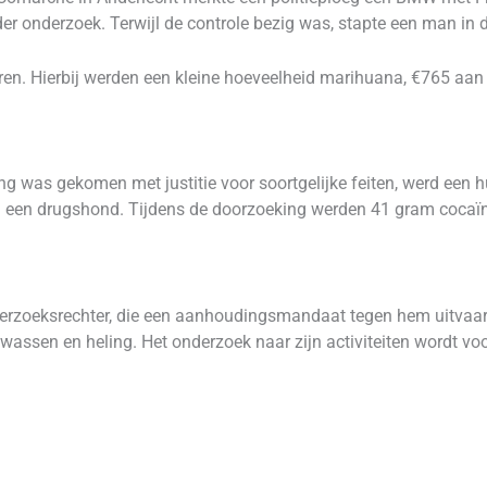
er onderzoek. Terwijl de controle bezig was, stapte een man in d
leren. Hierbij werden een kleine hoeveelheid marihuana, €765 aa
ng was gekomen met justitie voor soortgelijke feiten, werd een h
van een drugshond. Tijdens de doorzoeking werden 41 gram cocaï
derzoeksrechter, die een aanhoudingsmandaat tegen hem uitvaard
assen en heling. Het onderzoek naar zijn activiteiten wordt voo