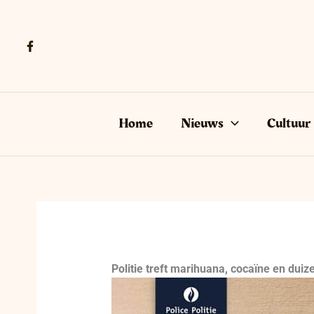
Ga
naar
de
inhoud
Home
Nieuws
Cultuur
Politie treft marihuana, cocaïne en duiz