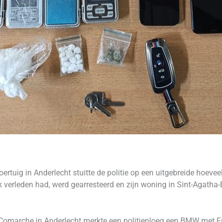
oertuig in Anderlecht stuitte de politie op een uitgebreide hoev
ijk verleden had, werd gearresteerd en zijn woning in Sint-Agath
n Comarche in Anderlecht merkte een politieploeg een BMW met 