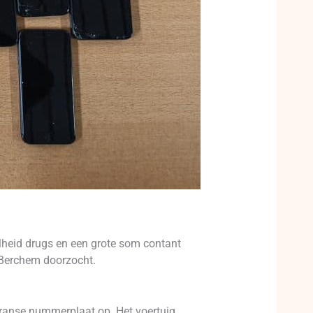
eelheid drugs en een grote som contant
a-Berchem doorzocht.
Franse nummerplaat op. Het voertuig