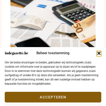
Beheer toestemming
Twaalf veroordeeld in fraudezaak met ruim
Om de beste ervaringen te bieden, gebruiken wij technologieën zoals
13,5 miljoen euro crimineel voordeel
cookies om informatie over je apparaat op te slaan en/of te raadplegen.
30 juli 2026
Door in te stemmen met deze technologieën kunnen wij gegevens zoals
surfgedrag of unieke ID's op deze site verwerken. Als je geen toestemming
geeft of je toestemming intrekt, kan dit een nadelige invloed hebben op
bepaalde functies en mogelijkheden.
ACCEPTEREN