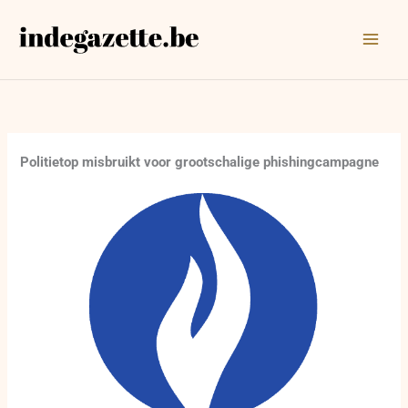
Ga
naar
de
inhoud
Politietop misbruikt voor grootschalige phishingcampagne