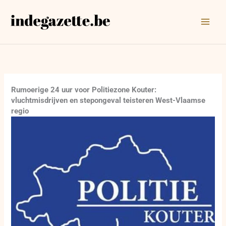
Ga
naar
de
inhoud
Rumoerige 24 uur voor Politiezone Kouter:
vluchtmisdrijven en stepongeval teisteren West-Vlaamse
regio