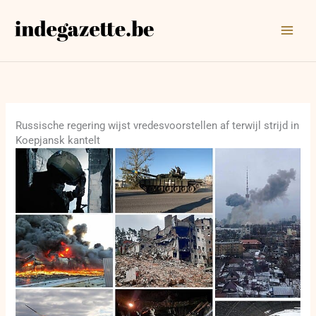
Ga
naar
de
inhoud
Russische regering wijst vredesvoorstellen af terwijl strijd in
Koepjansk kantelt