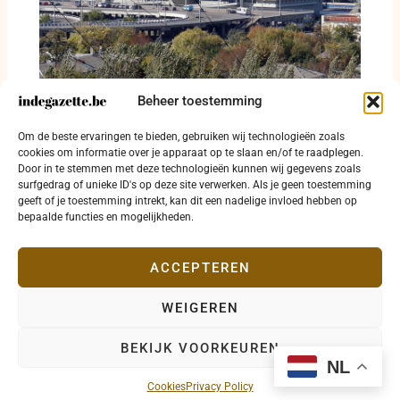
Beheer toestemming
Rusland stuurt tieners uit bezet Loehansk
Om de beste ervaringen te bieden, gebruiken wij technologieën zoals
naar militair opleidingskamp
cookies om informatie over je apparaat op te slaan en/of te raadplegen.
Door in te stemmen met deze technologieën kunnen wij gegevens zoals
6 augustus 2026
surfgedrag of unieke ID's op deze site verwerken. Als je geen toestemming
geeft of je toestemming intrekt, kan dit een nadelige invloed hebben op
bepaalde functies en mogelijkheden.
ACCEPTEREN
WEIGEREN
Copyright © 2026 indegazette.be |
Privacy
•
Cookies
•
BEKIJK VOORKEUREN
Disclaimer
•
Contact
NL
Cookies
Privacy Policy