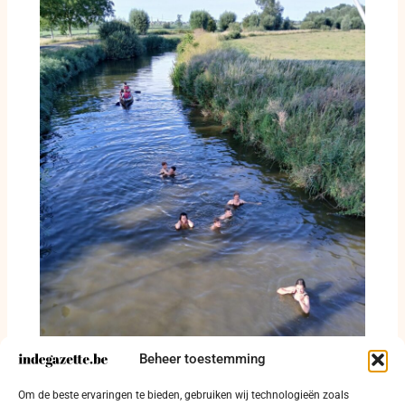
Beheer toestemming
Openluchtzwemzone toont dat Diksmuide
Om de beste ervaringen te bieden, gebruiken wij technologieën zoals