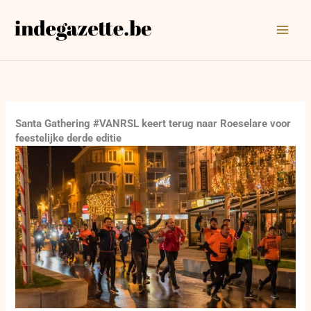
Ga
naar
de
inhoud
Santa Gathering #VANRSL keert terug naar Roeselare voor
feestelijke derde editie