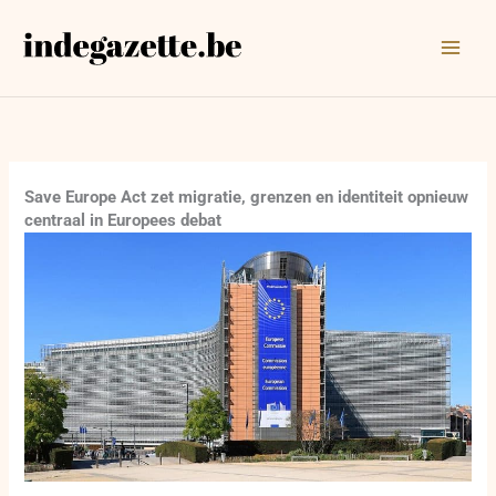
Ga
naar
de
inhoud
Save Europe Act zet migratie, grenzen en identiteit opnieuw
centraal in Europees debat