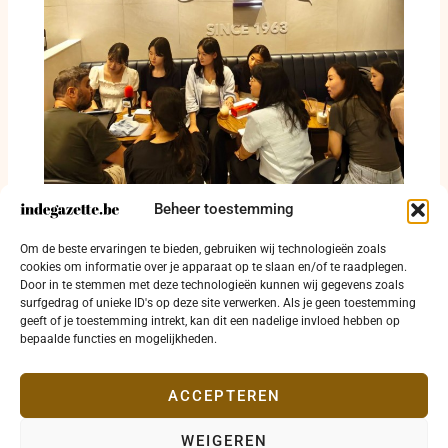
Beheer toestemming
Lotfi Amine Hachemi licht internationale
Om de beste ervaringen te bieden, gebruiken wij technologieën zoals
betekenis van 16 mei toe in Zuid-Korea
cookies om informatie over je apparaat op te slaan en/of te raadplegen.
Door in te stemmen met deze technologieën kunnen wij gegevens zoals
6 augustus 2026
surfgedrag of unieke ID's op deze site verwerken. Als je geen toestemming
geeft of je toestemming intrekt, kan dit een nadelige invloed hebben op
bepaalde functies en mogelijkheden.
ACCEPTEREN
WEIGEREN