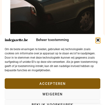
Beheer toestemming
Twee verkeersongevallen in Ichtegem op
Om de beste ervaringen te bieden, gebruiken wij technologieën zoals
één dag
cookies om informatie over je apparaat op te slaan en/of te raadplegen.
Door in te stemmen met deze technologieën kunnen wij gegevens zoals
31 juli 2026
surfgedrag of unieke ID's op deze site verwerken. Als je geen toestemming
geeft of je toestemming intrekt, kan dit een nadelige invloed hebben op
bepaalde functies en mogelijkheden.
ACCEPTEREN
WEIGEREN
Copyright © 2026 indegazette.be |
Privacy
•
Cookies
•
BEKIJK VOORKEUREN