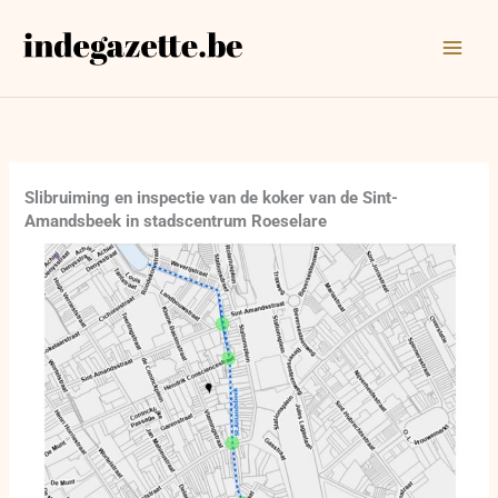
Ga
naar
de
inhoud
Slibruiming en inspectie van de koker van de Sint-
Amandsbeek in stadscentrum Roeselare