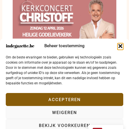
Beheer toestemming
Om de beste ervaringen te bieden, gebruiken wij technologieën zoals
Uniek kerkconcert van Christoff in Roeselare
cookies om informatie over je apparaat op te slaan en/of te raadplegen.
Door in te stemmen met deze technologieën kunnen wij gegevens zoals
9 februari 2026
surfgedrag of unieke ID's op deze site verwerken. Als je geen toestemming
geeft of je toestemming intrekt, kan dit een nadelige invloed hebben op
bepaalde functies en mogelijkheden.
ACCEPTEREN
WEIGEREN
Copyright © 2026 indegazette.be |
Privacy
•
Cookies
•
BEKIJK VOORKEUREN