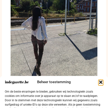
Beheer toestemming
Tussen bronwater, bouwkranen en een
verlaten autofabriek: hoe Vorst zichzelf
Om de beste ervaringen te bieden, gebruiken wij technologieën zoals
opnieuw uitvindt
cookies om informatie over je apparaat op te slaan en/of te raadplegen.
Door in te stemmen met deze technologieën kunnen wij gegevens zoals
4 augustus 2026
surfgedrag of unieke ID's op deze site verwerken. Als je geen toestemming