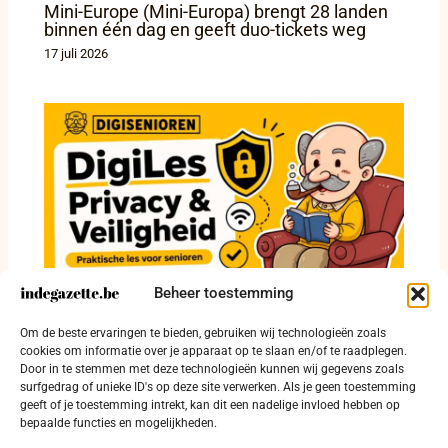
Mini-Europe (Mini-Europa) brengt 28 landen
binnen één dag en geeft duo-tickets weg
17 juli 2026
Beheer toestemming
Senioren krijgen in Zonnebeke hulp bij
Om de beste ervaringen te bieden, gebruiken wij technologieën zoals
phishing en digitale veiligheid
cookies om informatie over je apparaat op te slaan en/of te raadplegen.
Door in te stemmen met deze technologieën kunnen wij gegevens zoals
17 juli 2026
surfgedrag of unieke ID's op deze site verwerken. Als je geen toestemming
geeft of je toestemming intrekt, kan dit een nadelige invloed hebben op
bepaalde functies en mogelijkheden.