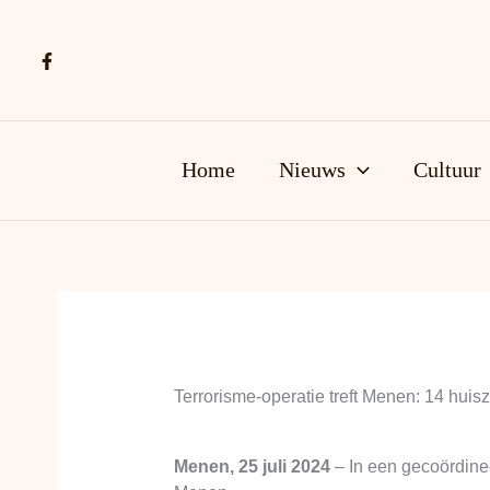
Ga
naar
de
inhoud
Home
Nieuws
Cultuur
Terrorisme-operatie treft Menen: 14 huis
Menen, 25 juli 2024
– In een gecoördinee