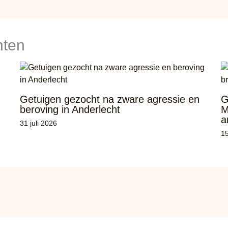
hten
Getuigen gezocht na zware agressie en
G
beroving in Anderlecht
M
a
31 juli 2026
15