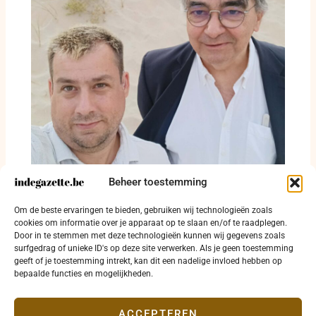
Beheer toestemming
Twee bedragen, één plan: de O mens licht
Om de beste ervaringen te bieden, gebruiken wij technologieën zoals
Oostendse zwerfvuilcijfers toe
cookies om informatie over je apparaat op te slaan en/of te raadplegen.
Door in te stemmen met deze technologieën kunnen wij gegevens zoals
1 augustus 2026
surfgedrag of unieke ID's op deze site verwerken. Als je geen toestemming
geeft of je toestemming intrekt, kan dit een nadelige invloed hebben op
bepaalde functies en mogelijkheden.
ACCEPTEREN