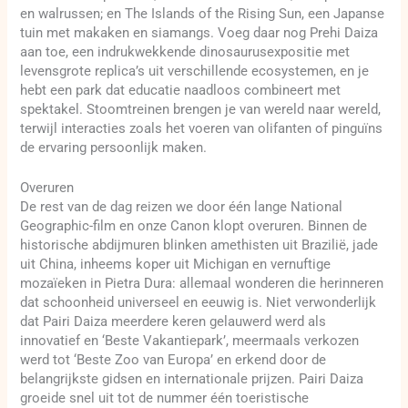
en walrussen; en The Islands of the Rising Sun, een Japanse
tuin met makaken en siamangs. Voeg daar nog Prehi Daiza
aan toe, een indrukwekkende dinosaurusexpositie met
levensgrote replica’s uit verschillende ecosystemen, en je
hebt een park dat educatie naadloos combineert met
spektakel. Stoomtreinen brengen je van wereld naar wereld,
terwijl interacties zoals het voeren van olifanten of pinguïns
de ervaring persoonlijk maken.
Overuren
De rest van de dag reizen we door één lange National
Geographic-film en onze Canon klopt overuren. Binnen de
historische abdijmuren blinken amethisten uit Brazilië, jade
uit China, inheems koper uit Michigan en vernuftige
mozaïeken in Pietra Dura: allemaal wonderen die herinneren
dat schoonheid universeel en eeuwig is. Niet verwonderlijk
dat Pairi Daiza meerdere keren gelauwerd werd als
innovatief en ‘Beste Vakantiepark’, meermaals verkozen
werd tot ‘Beste Zoo van Europa’ en erkend door de
belangrijkste gidsen en internationale prijzen. Pairi Daiza
groeide snel uit tot de nummer één toeristische