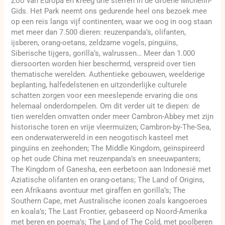
Zoo van Europa en kreeg drie sterren in de Groene Michelin-
Gids. Het Park neemt ons gedurende heel ons bezoek mee
op een reis langs vijf continenten, waar we oog in oog staan
met meer dan 7.500 dieren: reuzenpanda’s, olifanten,
ijsberen, orang-oetans, zeldzame vogels, pinguïns,
Siberische tijgers, gorilla’s, walrussen… Meer dan 1.000
diersoorten worden hier beschermd, verspreid over tien
thematische werelden. Authentieke gebouwen, weelderige
beplanting, halfedelstenen en uitzonderlijke culturele
schatten zorgen voor een meeslepende ervaring die ons
helemaal onderdompelen. Om dit verder uit te diepen: de
tien werelden omvatten onder meer Cambron-Abbey met zijn
historische toren en vrije vleermuizen; Cambron-by-The-Sea,
een onderwaterwereld in een neogotisch kasteel met
pinguïns en zeehonden; The Middle Kingdom, geïnspireerd
op het oude China met reuzenpanda’s en sneeuwpanters;
The Kingdom of Ganesha, een eerbetoon aan Indonesië met
Aziatische olifanten en orang-oetans; The Land of Origins,
een Afrikaans avontuur met giraffen en gorilla’s; The
Southern Cape, met Australische iconen zoals kangoeroes
en koala’s; The Last Frontier, gebaseerd op Noord-Amerika
met beren en poema’s; The Land of The Cold, met poolberen