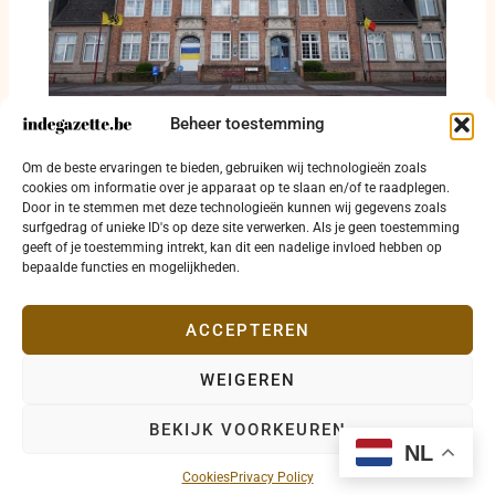
Beheer toestemming
Europese steun brengt De Kortekeer terug
Om de beste ervaringen te bieden, gebruiken wij technologieën zoals
naar groenere basis
cookies om informatie over je apparaat op te slaan en/of te raadplegen.
Door in te stemmen met deze technologieën kunnen wij gegevens zoals
29 juni 2026
surfgedrag of unieke ID's op deze site verwerken. Als je geen toestemming
geeft of je toestemming intrekt, kan dit een nadelige invloed hebben op
bepaalde functies en mogelijkheden.
ACCEPTEREN
WEIGEREN
Copyright © 2026 indegazette.be |
Privacy
•
Cookies
•
BEKIJK VOORKEUREN
Disclaimer
•
Contact
NL
Cookies
Privacy Policy