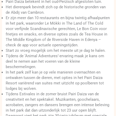
Pairi Daiza betekent in het oud-Perzisch afgesloten tuin.
Het dierenpark bevindt zich op de historische gronden van
de Abdij van Cambron.
Er zijn meer dan 10 restaurants en bijna twintig afhaalpunten
in het park, waaronder Le Mökki in The Land of The Cold
voor verfijnde Scandinavische gerechten, Le Bon Coin voor
frietjes en snacks, en diverse opties zoals de Tea House in
The Middle Kingdom of de Riverside Haven in Edenya –
check de app voor actuele openingstijden.
Start zo vroeg mogelijk om het meeste uit je dag te halen.
Tijdens de ‘Animal Adventures’-ervaring maak je kans om
deel te nemen aan het voeren van de kleine
beschermelingen.
In het park zelf kan je op vele manieren overnachten en
ontwaken tussen de dieren, met opties in het Pairi Daiza
Resort variërend van suites met uitzicht op poolberen tot
lodges bij wolven.
Tijdens Estivales in de zomer bruist Pairi Daiza van de
creativiteit en het spektakel. Muzikanten, goochelaars,
acrobaten, zangers en dansers brengen een intense beleving
in het park dat dan uitzonderlijk tot 23 uur open blijft.
Daarnaast viert het park zijn 30-jarig jubileum met speciale