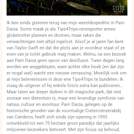
Ik ben sinds gisteren terug van mijn wereldexpeditie in Pairi
Daiza. Soms maak je als Tips4Trips-reisreporter annex
globetrotter plannen en dromen, maar raken die
verwachtingen niet altijd ingelost. Alsof je al jaren fan bent
van Taylor Swift en dat die plots aan je voordeur staat of ze
even van je toilet gebruik mag maken. Welnu, na een bezoek
aan Pairi Daiza geen spoor van desillusie. Twee dagen lang
worden we weggeblazen, want achter elke hoek (en dat zijn
er nogal wat) wacht een nieuwe verrassing. Moeilijk ook om
al mijn belevenissen in deze ene Tips4Trips te bundelen. Ik
vraag de uitgever of hij enkele foto’s extra kan publiceren…
Maar laten we dieper duiken in dit magische park, dat niet
zomaar een dierentuin is, maar een levendige symfonie van
natuur, cultuur en avontuur. Pairi Daiza, gelegen op de
historische gronden van de voormalige Cisterciënzerabdij
van Cambron, heeft zich sinds zijn opening in 1993
ontwikkeld tot een 75 hectare groot paradijs dat jaarlijks
miljoenen bezoekers betovert. Met zijn focus op behoud,