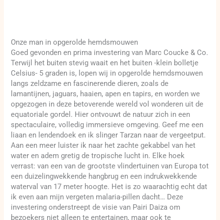
Onze man in opgerolde hemdsmouwen
Goed gevonden en prima investering van Marc Coucke & Co.
Terwijl het buiten stevig waait en het buiten -klein bolletje
Celsius- 5 graden is, lopen wij in opgerolde hemdsmouwen
langs zeldzame en fascinerende dieren, zoals de
lamantijnen, jaguars, haaien, apen en tapirs, en worden we
opgezogen in deze betoverende wereld vol wonderen uit de
equatoriale gordel. Hier ontvouwt de natuur zich in een
spectaculaire, volledig immersieve omgeving. Geef me een
liaan en lendendoek en ik slinger Tarzan naar de vergeetput.
Aan een meer luister ik naar het zachte gekabbel van het
water en adem gretig de tropische lucht in. Elke hoek
verrast: van een van de grootste vlindertuinen van Europa tot
een duizelingwekkende hangbrug en een indrukwekkende
waterval van 17 meter hoogte. Het is zo waarachtig echt dat
ik even aan mijn vergeten malaria-pillen dacht… Deze
investering onderstreept de visie van Pairi Daiza om
bezoekers niet alleen te entertainen, maar ook te