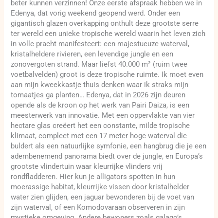
beter kunnen verzinnen! Onze eerste afspraak hebben we in
Edenya, dat vorig weekend geopend werd. Onder een
gigantisch glazen overkapping onthult deze grootste serre
ter wereld een unieke tropische wereld waarin het leven zich
in volle pracht manifesteert: een majestueuze waterval,
kristalheldere rivieren, een levendige jungle en een
zonovergoten strand. Maar liefst 40.000 m² (ruim twee
voetbalvelden) groot is deze tropische ruimte. Ik moet even
aan mijn kweekkastje thuis denken waar ik straks mijn
tomaatjes ga planten… Edenya, dat in 2026 zijn deuren
opende als de kroon op het werk van Pairi Daiza, is een
meesterwerk van innovatie. Met een oppervlakte van vier
hectare glas creëert het een constante, milde tropische
klimaat, compleet met een 17 meter hoge waterval die
buldert als een natuurlijke symfonie, een hangbrug die je een
adembenemend panorama biedt over de jungle, en Europa’s
grootste vlindertuin waar kleurrijke vlinders vrij
rondfladderen. Hier kun je alligators spotten in hun
moerassige habitat, kleurrijke vissen door kristalhelder
water zien glijden, een jaguar bewonderen bij de voet van
zijn waterval, of een Komodovaraan observeren in zijn
mystieke omgeving. Andere bewoners zoals galago’s,