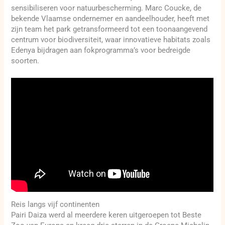
sensibiliseren voor natuurbescherming. Marc Coucke, de
bekende Vlaamse ondernemer en aandeelhouder, heeft met
zijn team het park getransformeerd tot een toonaangevend
centrum voor biodiversiteit, waar innovatieve habitats zoals
Edenya bijdragen aan fokprogramma’s voor bedreigde
soorten.
Reis langs vijf continenten
Pairi Daiza werd al meerdere keren uitgeroepen tot Beste