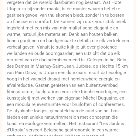
vergeten dat de wereld daarbuiten nog bestaat. Wat Hotel
Utopia zo bijzonder maakt, is de manier waarop het elke
gast een gevoel van thuiskomen biedt, zonder in te boeten
op finesse en comfort. De kamers zijn stuk voor stuk uniek
ingericht met een mix van minimalistische elegantie en
warme, natuurlijke materialen. Denk aan houten balken,
linnen gordijnen en handgemaakte details die elk vertrek een
verhaal geven. Vanuit je suite kijk je uit over glooiende
weilanden en oude boomgaarden, een uitzicht dat op elk
moment van de dag adembenemend is. Gelegen in het Bois
des Dames in Masnuy-Saint-Jean, Jurbise, op slechts 15 km
van Pairi Daiza, is Utopia een duurzaam resort dat ecologie
hoog in het vaandel draagt met hernieuwbare energie en
afvalreductie. Gasten genieten van een buitenzwembad,
fitnessruimte, laadstations voor elektrische voertuigen, een
kunstgalerij met werken van eigenaar Michel Duquaine, en
een modulaire eventruimte voor bruiloften of conferenties.
De atypische lodges, genesteld aan de rand van het bos,
bieden een unieke natuurimmersion met concepten die
kunst en ecologie versmelten. Het restaurant “Les Jardins
d’Utopia” serveert Belgische gastronomie in een warme