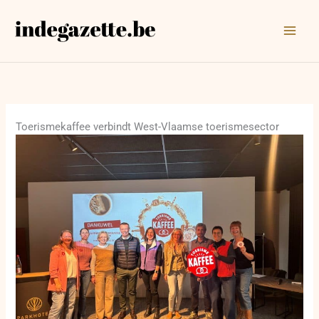
Ga
naar
de
inhoud
Toerismekaffee verbindt West-Vlaamse toerismesector