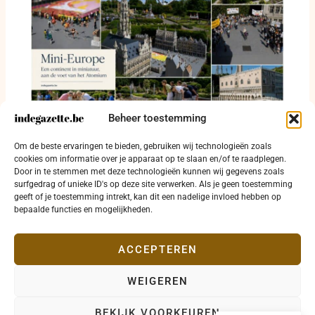
Beheer toestemming
Mini-Europe (Mini-Europa) brengt 28 landen
Om de beste ervaringen te bieden, gebruiken wij technologieën zoals
binnen één dag en geeft duo-tickets weg
cookies om informatie over je apparaat op te slaan en/of te raadplegen.
Door in te stemmen met deze technologieën kunnen wij gegevens zoals
17 juli 2026
surfgedrag of unieke ID's op deze site verwerken. Als je geen toestemming
geeft of je toestemming intrekt, kan dit een nadelige invloed hebben op
bepaalde functies en mogelijkheden.
ACCEPTEREN
WEIGEREN
Copyright © 2026 indegazette.be |
Privacy
•
Cookies
•
BEKIJK VOORKEUREN