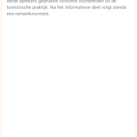
Beide sprekers gebruiken concrete voorbeelden uit de
toeristische praktijk. Na het informatieve deel volgt steeds
een netwerkmoment.