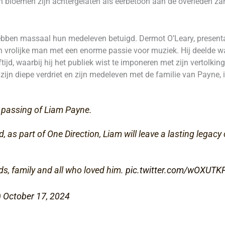
n bloemen zijn achtergelaten als eerbetoon aan de overleden za
bben massaal hun medeleven betuigd. Dermot O’Leary, presenta
n vrolijke man met een enorme passie voor muziek. Hij deelde w
ftijd, waarbij hij het publiek wist te imponeren met zijn vertolkin
 zijn diepe verdriet en zijn medeleven met de familie van Payne, i
 passing of Liam Payne.
 as part of One Direction, Liam will leave a lasting legacy
ds, family and all who loved him.
pic.twitter.com/wOXUTK
)
October 17, 2024