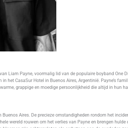
s van Liam Payne, voormalig lid van de populaire boyband One D
n in het CasaSur Hotel in Buenos Aires, Argentinië. Payne’s famil
warme, grappige en moedige persoonlijkheid die altijd in hun ha
an Buenos Aires. De precieze omstandigheden rondom het incide
e hele wereld rouwen om het verlies van Payne en brengen hulde o