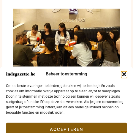
Beheer toestemming
Lotfi Amine Hachemi licht internationale
Om de beste ervaringen te bieden, gebruiken wij technologieën zoals
betekenis van 16 mei toe in Zuid-Korea
cookies om informatie over je apparaat op te slaan en/of te raadplegen.
Door in te stemmen met deze technologieën kunnen wij gegevens zoals
6 augustus 2026
surfgedrag of unieke ID's op deze site verwerken. Als je geen toestemming
geeft of je toestemming intrekt, kan dit een nadelige invloed hebben op
bepaalde functies en mogelijkheden.
ACCEPTEREN