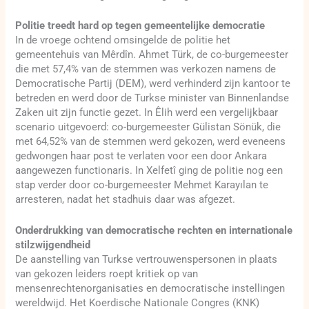
Politie treedt hard op tegen gemeentelijke democratie
In de vroege ochtend omsingelde de politie het
gemeentehuis van Mêrdîn. Ahmet Türk, de co-burgemeester
die met 57,4% van de stemmen was verkozen namens de
Democratische Partij (DEM), werd verhinderd zijn kantoor te
betreden en werd door de Turkse minister van Binnenlandse
Zaken uit zijn functie gezet. In Êlih werd een vergelijkbaar
scenario uitgevoerd: co-burgemeester Gülistan Sönük, die
met 64,52% van de stemmen werd gekozen, werd eveneens
gedwongen haar post te verlaten voor een door Ankara
aangewezen functionaris. In Xelfetî ging de politie nog een
stap verder door co-burgemeester Mehmet Karayılan te
arresteren, nadat het stadhuis daar was afgezet.
Onderdrukking van democratische rechten en internationale
stilzwijgendheid
De aanstelling van Turkse vertrouwenspersonen in plaats
van gekozen leiders roept kritiek op van
mensenrechtenorganisaties en democratische instellingen
wereldwijd. Het Koerdische Nationale Congres (KNK)