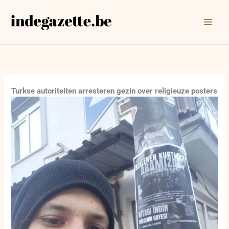
Ga
naar
de
inhoud
Turkse autoriteiten arresteren gezin over religieuze posters