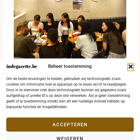
Beheer toestemming
Lotfi Amine Hachemi licht internationale
Om de beste ervaringen te bieden, gebruiken wij technologieën zoals
betekenis van 16 mei toe in Zuid-Korea
cookies om informatie over je apparaat op te slaan en/of te raadplegen.
Door in te stemmen met deze technologieën kunnen wij gegevens zoals
6 augustus 2026
surfgedrag of unieke ID's op deze site verwerken. Als je geen toestemming
geeft of je toestemming intrekt, kan dit een nadelige invloed hebben op
bepaalde functies en mogelijkheden.
ACCEPTEREN
WEIGEREN