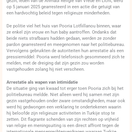
gezin, leden van de Ahmadi Religie van Vrede en Licht, werd
op 5 januari 2025 gearresteerd in een actie die getuigt van
een hardvochtig beleid tegen religieuze minderheden.
De politie viel het huis van Pooria Lotfiillanou binnen, waar
ze enkel zijn vrouw en hun baby aantroffen. Ondanks dat
beide niets strafbaars hadden gedaan, werden ze zonder
pardon gearresteerd en meegenomen naar het politiebureau.
Vervolgens gebruikten de autoriteiten hun arrestatie als een
pressiemiddel: Pooria werd telefonisch gesommeerd zich te
melden, met de dreiging dat zijn gezin zou worden
vastgehouden zolang hij niet verscheen.
Arrestatie als wapen van intimidatie
De situatie ging van kwaad tot erger toen Pooria zich bij het
politiebureau meldde. Niet alleen werd hij samen met zijn
gezin vastgehouden onder zware omstandigheden, maar ook
werd hij gedwongen een verklaring te ondertekenen waarin
hij beloofde zijn religieuze activiteiten in Turkije stop te
zetten. Dit flagrante schenden van zijn rechten op vrijheid
van religie en meningsuiting is een direct affront tegen de
internationale mensenrechtenverdragen waaraan Turkije