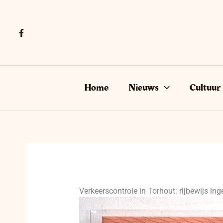
Ga
naar
de
inhoud
Home
Nieuws
Cultuur
Verkeerscontrole in Torhout: rijbewijs in