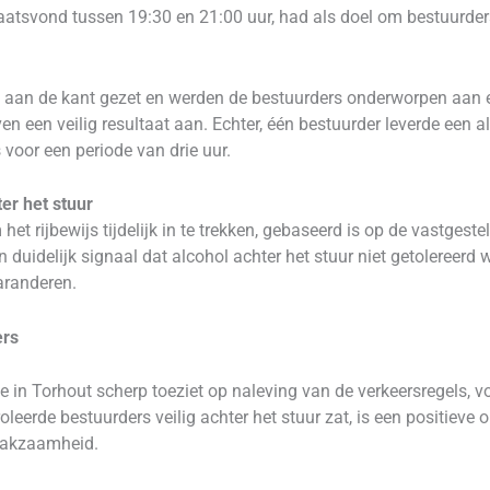
laatsvond tussen 19:30 en 21:00 uur, had als doel om bestuurder
n aan de kant gezet en werden de bestuurders onderworpen aan 
n een veilig resultaat aan. Echter, één bestuurder leverde een a
 voor een periode van drie uur.
er het stuur
het rijbewijs tijdelijk in te trekken, gebaseerd is op de vastgest
en duidelijk signaal dat alcohol achter het stuur niet getolereer
aranderen.
ers
ie in Torhout scherp toeziet op naleving van de verkeersregels, v
oleerde bestuurders veilig achter het stuur zat, is een positieve
aakzaamheid.