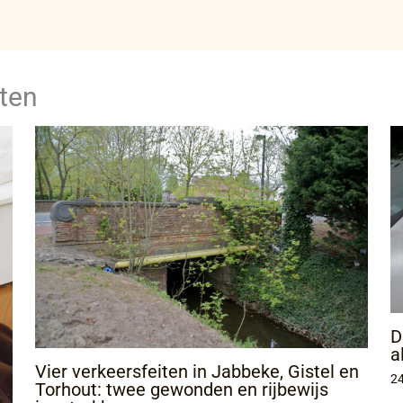
ten
D
a
Vier verkeersfeiten in Jabbeke, Gistel en
24
Torhout: twee gewonden en rijbewijs