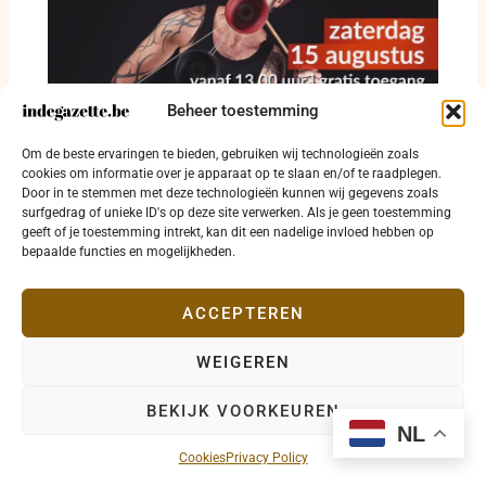
Beheer toestemming
Straattheater krijgt vrije baan op Grote Markt
Om de beste ervaringen te bieden, gebruiken wij technologieën zoals
in Diksmuide
cookies om informatie over je apparaat op te slaan en/of te raadplegen.
Door in te stemmen met deze technologieën kunnen wij gegevens zoals
8 augustus 2026
surfgedrag of unieke ID's op deze site verwerken. Als je geen toestemming
geeft of je toestemming intrekt, kan dit een nadelige invloed hebben op
bepaalde functies en mogelijkheden.
ACCEPTEREN
WEIGEREN
Copyright © 2026 indegazette.be |
Privacy
•
Cookies
•
BEKIJK VOORKEUREN
Disclaimer
•
Contact
NL
Cookies
Privacy Policy