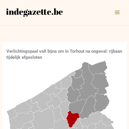
Ga
naar
de
inhoud
Verlichtingspaal valt bijna om in Torhout na ongeval: rijbaan
tijdelijk afgesloten