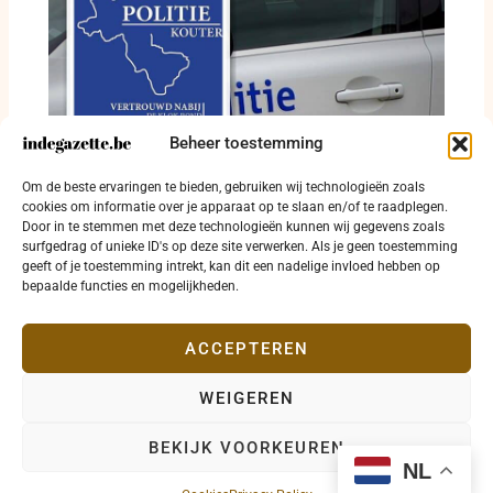
Beheer toestemming
Inbraak in Jabbeke en twee bestuurders
Om de beste ervaringen te bieden, gebruiken wij technologieën zoals
onder invloed in Ichtegem en Torhout
cookies om informatie over je apparaat op te slaan en/of te raadplegen.
Door in te stemmen met deze technologieën kunnen wij gegevens zoals
20 juli 2026
surfgedrag of unieke ID's op deze site verwerken. Als je geen toestemming
geeft of je toestemming intrekt, kan dit een nadelige invloed hebben op
bepaalde functies en mogelijkheden.
ACCEPTEREN
WEIGEREN
Copyright © 2026 indegazette.be |
Privacy
•
Cookies
•
BEKIJK VOORKEUREN
Disclaimer
•
Contact
NL