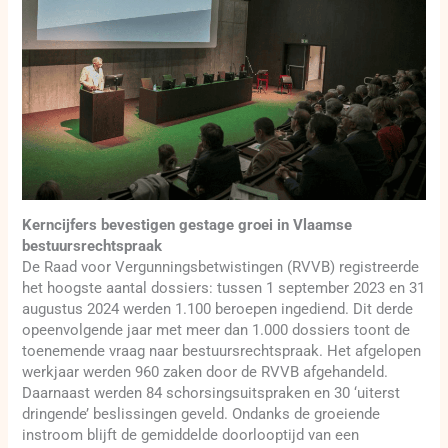
Kerncijfers bevestigen gestage groei in Vlaamse
bestuursrechtspraak
De Raad voor Vergunningsbetwistingen (RVVB) registreerde
het hoogste aantal dossiers: tussen 1 september 2023 en 31
augustus 2024 werden 1.100 beroepen ingediend. Dit derde
opeenvolgende jaar met meer dan 1.000 dossiers toont de
toenemende vraag naar bestuursrechtspraak. Het afgelopen
werkjaar werden 960 zaken door de RVVB afgehandeld.
Daarnaast werden 84 schorsingsuitspraken en 30 ‘uiterst
dringende’ beslissingen geveld. Ondanks de groeiende
instroom blijft de gemiddelde doorlooptijd van een