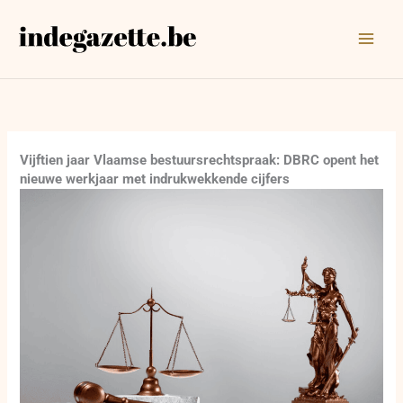
Ga
naar
de
inhoud
Vijftien jaar Vlaamse bestuursrechtspraak: DBRC opent het
nieuwe werkjaar met indrukwekkende cijfers