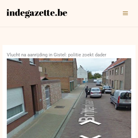
Ga
naar
de
inhoud
Vlucht na aanrijding in Gistel: politie zoekt dader