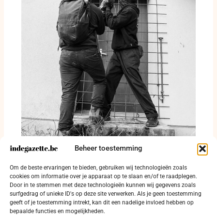
Beheer toestemming
Alcohol, drugs en woninginbraken in
Om de beste ervaringen te bieden, gebruiken wij technologieën zoals
politiezone Kouter
cookies om informatie over je apparaat op te slaan en/of te raadplegen.
Door in te stemmen met deze technologieën kunnen wij gegevens zoals
30 juli 2026
surfgedrag of unieke ID's op deze site verwerken. Als je geen toestemming
geeft of je toestemming intrekt, kan dit een nadelige invloed hebben op
bepaalde functies en mogelijkheden.