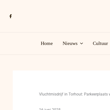
Ga
naar
de
inhoud
Home
Nieuws
Cultuur
Vluchtmisdrijf in Torhout: Parkeerplaats
16 juni 2025