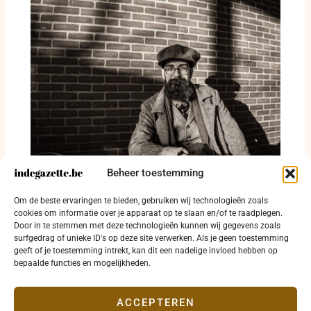
Beheer toestemming
Jarich Monstrey pleit voor strenger
Om de beste ervaringen te bieden, gebruiken wij technologieën zoals
grensbeleid na crisis in Ceuta
cookies om informatie over je apparaat op te slaan en/of te raadplegen.
Door in te stemmen met deze technologieën kunnen wij gegevens zoals
2 augustus 2026
surfgedrag of unieke ID's op deze site verwerken. Als je geen toestemming
geeft of je toestemming intrekt, kan dit een nadelige invloed hebben op
bepaalde functies en mogelijkheden.
ACCEPTEREN