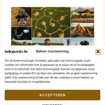
Beheer toestemming
Van maïsdoolhof tot VR-vlucht: verblijf voor
Om de beste ervaringen te bieden, gebruiken wij technologieën zoals
twee te winnen in Damme
cookies om informatie over je apparaat op te slaan en/of te raadplegen.
Door in te stemmen met deze technologieën kunnen wij gegevens zoals
3 juli 2026
surfgedrag of unieke ID's op deze site verwerken. Als je geen toestemming
geeft of je toestemming intrekt, kan dit een nadelige invloed hebben op
bepaalde functies en mogelijkheden.
ACCEPTEREN