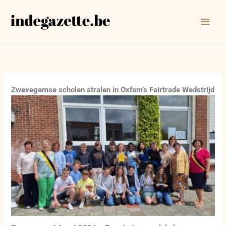
Ga
naar
de
inhoud
Zwevegemse scholen stralen in Oxfam’s Fairtrade Wedstrijd