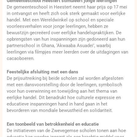
Gemeenteschool Heestert stimuleert jonge leerlingen
De gemeenteschool in Heestert neemt haar prijs op 17 mei
in ontvangst en heeft zich ook sterk gemaakt voor eerlijke
handel. Met een Wereldwinkel op school en speciale
voorleesverhalen voor jonge leerlingen, hebben ze
bewustzijn gecreëerd over eerlijke handelspraktijken. De
opbrengsten van hun inspanningen zijn gedoneerd aan hun
partnerschool in Ghana, ‘Akwaaba Asuadei’, waarbij
leerlingen via filmpjes meer leerden over de uitdagingen van
cacaoboeren.
Feestelijke afsluiting met een dans
De prijsuitreiking bij beide scholen zal worden afgesloten
met een dansvoorstelling door de leerlingen, symbolisch
voor hun overwinning en toewijding aan het thema van
eerlijke handel. Dit benadrukt hoe culturele expressie en
educatieve inspanningen hand in hand gaan in het
bevorderen van mondiale bewustheid en solidariteit.
Een toonbeeld van betrokkenheid en educatie
De initiatieven van de Zwevegemse scholen tonen aan hoe
educatie kan worden ingezet als een krachtig middel voor