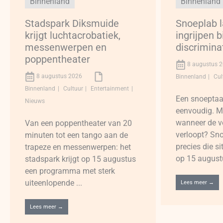
Binnenland
Binnenland
Stadspark Diksmuide
Snoeplab l
krijgt luchtacrobatiek,
ingrijpen b
messenwerpen en
discrimina
poppentheater
8 augustus 
8 augustus 2026
Binnenland
Cul
Binnenland
Cultuur
Entertainment
Een snoeptaart
Nieuws
eenvoudig. M
wanneer de ver
Van een poppentheater van 20
verloopt? Sno
minuten tot een tango aan de
precies die s
trapeze en messenwerpen: het
op 15 augustu
stadspark krijgt op 15 augustus
een programma met sterk
uiteenlopende ...
Lees meer →
Lees meer →