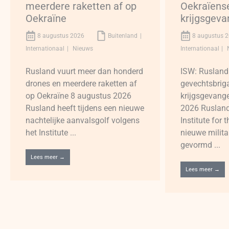
meerdere raketten af op
Oekraïens
Oekraïne
krijgsgev
8 augustus 2026
Buitenland
8 augustus 
Internationaal
Nieuws
Internationaal
Rusland vuurt meer dan honderd
ISW: Rusland
drones en meerdere raketten af
gevechtsbrig
op Oekraïne 8 augustus 2026
krijgsgevang
Rusland heeft tijdens een nieuwe
2026 Rusland
nachtelijke aanvalsgolf volgens
Institute for
het Institute ...
nieuwe milita
gevormd ...
Lees meer →
Lees meer →