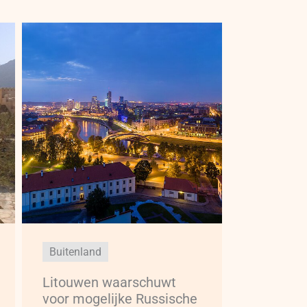
Buitenland
Litouwen waarschuwt
voor mogelijke Russische