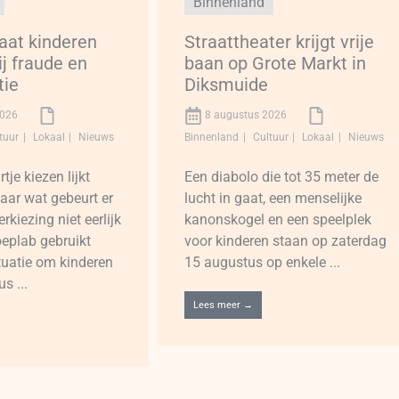
Binnenland
aat kinderen
Straattheater krijgt vrije
ij fraude en
baan op Grote Markt in
tie
Diksmuide
2026
8 augustus 2026
tuur
Lokaal
Nieuws
Binnenland
Cultuur
Lokaal
Nieuws
je kiezen lijkt
Een diabolo die tot 35 meter de
aar wat gebeurt er
lucht in gaat, een menselijke
kiezing niet eerlijk
kanonskogel en een speelplek
eplab gebruikt
voor kinderen staan op zaterdag
ituatie om kinderen
15 augustus op enkele ...
s ...
Lees meer →