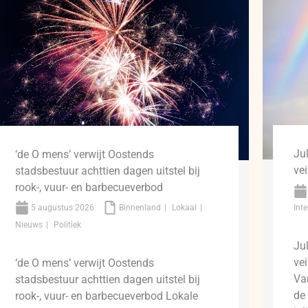
Ju
‘de O mens’ verwijt Oostends
ve
stadsbestuur achttien dagen uitstel bij
rook-, vuur- en barbecueverbod
5 augustus 2026
Binnenland
Lokaal
Int
Nieuws
Politiek
Ju
ve
‘de O mens’ verwijt Oostends
Va
stadsbestuur achttien dagen uitstel bij
de
rook-, vuur- en barbecueverbod Lokale