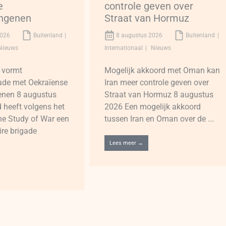
e
controle geven over
angenen
Straat van Hormuz
2026
Buitenland
8 augustus 2026
Buitenland
Nieuws
Internationaal
Nieuws
 vormt
Mogelijk akkoord met Oman kan
ade met Oekraïense
Iran meer controle geven over
enen 8 augustus
Straat van Hormuz 8 augustus
 heeft volgens het
2026 Een mogelijk akkoord
 the Study of War een
tussen Iran en Oman over de ...
ire brigade
Lees meer →