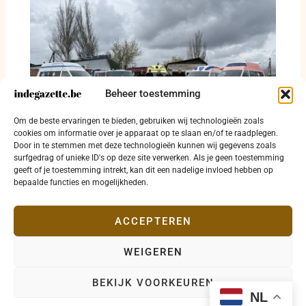
Beheer toestemming
Brandstof bepaalt of gewonde Oekraïense
Om de beste ervaringen te bieden, gebruiken wij technologieën zoals
militairen tijdig het ziekenhuis bereiken
cookies om informatie over je apparaat op te slaan en/of te raadplegen.
Door in te stemmen met deze technologieën kunnen wij gegevens zoals
3 augustus 2026
surfgedrag of unieke ID's op deze site verwerken. Als je geen toestemming
geeft of je toestemming intrekt, kan dit een nadelige invloed hebben op
bepaalde functies en mogelijkheden.
ACCEPTEREN
WEIGEREN
Copyright © 2026 indegazette.be |
Privacy
•
Cookies
•
BEKIJK VOORKEUREN
Disclaimer
•
Contact
NL