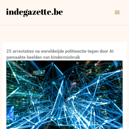
Ga
naar
de
inhoud
25 arrestaties na wereldwijde politieactie tegen door AI
gemaakte beelden van kindermisbruik