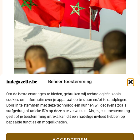
Beheer toestemming
Marokko wijst op desinformatie en
Om de beste ervaringen te bieden, gebruiken wij technologieën zoals
mensensmokkel na grensdruk in Sebta
cookies om informatie over je apparaat op te slaan en/of te raadplegen.
Door in te stemmen met deze technologieën kunnen wij gegevens zoals
3 augustus 2026
surfgedrag of unieke ID's op deze site verwerken. Als je geen toestemming
geeft of je toestemming intrekt, kan dit een nadelige invloed hebben op
bepaalde functies en mogelijkheden.
ACCEPTEREN