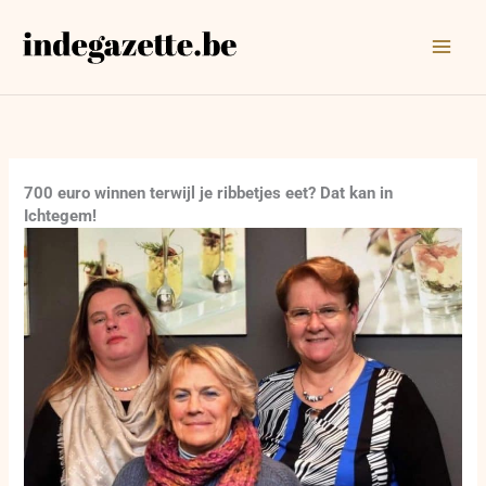
Ga
naar
de
inhoud
700 euro winnen terwijl je ribbetjes eet? Dat kan in
Ichtegem!