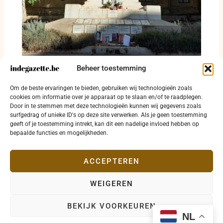
Malta kijkt zijn donkerste dossier recht in de
Beheer toestemming
ogen: proces tegen vermoedelijke
opdrachtgever van moord op Daphne
Om de beste ervaringen te bieden, gebruiken wij technologieën zoals
Caruana Galizia eindelijk begonnen
cookies om informatie over je apparaat op te slaan en/of te raadplegen.
Door in te stemmen met deze technologieën kunnen wij gegevens zoals
2 juli 2026
surfgedrag of unieke ID's op deze site verwerken. Als je geen toestemming
geeft of je toestemming intrekt, kan dit een nadelige invloed hebben op
bepaalde functies en mogelijkheden.
ACCEPTEREN
WEIGEREN
Copyright © 2026 indegazette.be |
Privacy
•
Cookies
•
BEKIJK VOORKEUREN
Disclaimer
•
Contact
NL