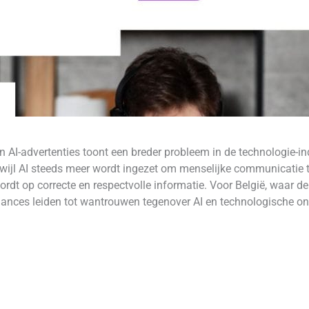
in AI-advertenties toont een breder probleem in de technologie-i
rwijl AI steeds meer wordt ingezet om menselijke communicatie te 
dt op correcte en respectvolle informatie. Voor België, waar de 
nuances leiden tot wantrouwen tegenover AI en technologische on