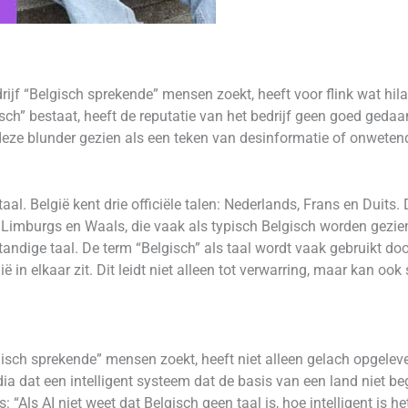
ijf “Belgisch sprekende” mensen zoekt, heeft voor flink wat hilar
h” bestaat, heeft de reputatie van het bedrijf geen goed gedaa
 deze blunder gezien als een teken van desinformatie of onweten
n taal. België kent drie officiële talen: Nederlands, Frans en Duit
Limburgs en Waals, die vaak als typisch Belgisch worden gezien
andige taal. De term “Belgisch” als taal wordt vaak gebruikt door
ë in elkaar zit. Dit leidt niet alleen tot verwarring, maar kan ook
gisch sprekende” mensen zoekt, heeft niet alleen gelach opgeleve
 dat een intelligent systeem dat de basis van een land niet beg
Als AI niet weet dat Belgisch geen taal is, hoe intelligent is 