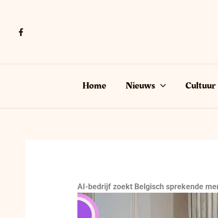
Ga
naar
de
inhoud
Home
Nieuws
Cultuur
AI-bedrijf zoekt Belgisch sprekende me