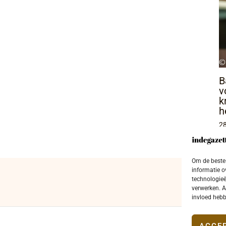
B
v
k
h
28
Om de beste 
informatie o
technologieë
verwerken. A
invloed hebb
ACCE