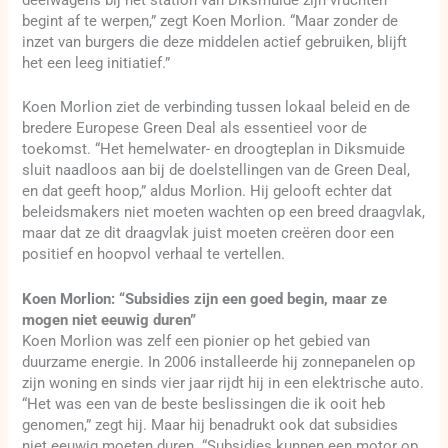
begint af te werpen,” zegt Koen Morlion. “Maar zonder de
inzet van burgers die deze middelen actief gebruiken, blijft
het een leeg initiatief.”
Koen Morlion ziet de verbinding tussen lokaal beleid en de
bredere Europese Green Deal als essentieel voor de
toekomst. “Het hemelwater- en droogteplan in Diksmuide
sluit naadloos aan bij de doelstellingen van de Green Deal,
en dat geeft hoop,” aldus Morlion. Hij gelooft echter dat
beleidsmakers niet moeten wachten op een breed draagvlak,
maar dat ze dit draagvlak juist moeten creëren door een
positief en hoopvol verhaal te vertellen.
Koen Morlion: “Subsidies zijn een goed begin, maar ze
mogen niet eeuwig duren”
Koen Morlion was zelf een pionier op het gebied van
duurzame energie. In 2006 installeerde hij zonnepanelen op
zijn woning en sinds vier jaar rijdt hij in een elektrische auto.
“Het was een van de beste beslissingen die ik ooit heb
genomen,” zegt hij. Maar hij benadrukt ook dat subsidies
niet eeuwig moeten duren. “Subsidies kunnen een motor op