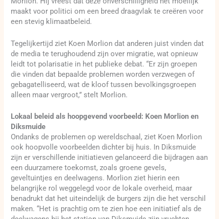
Morlion. Hij vreest dat deze onverschilligheid het moeilijk
maakt voor politici om een breed draagvlak te creëren voor
een stevig klimaatbeleid.
Tegelijkertijd ziet Koen Morlion dat anderen juist vinden dat
de media te terughoudend zijn over migratie, wat opnieuw
leidt tot polarisatie in het publieke debat. “Er zijn groepen
die vinden dat bepaalde problemen worden verzwegen of
gebagatelliseerd, wat de kloof tussen bevolkingsgroepen
alleen maar vergroot,” stelt Morlion.
Lokaal beleid als hoopgevend voorbeeld: Koen Morlion en
Diksmuide
Ondanks de problemen op wereldschaal, ziet Koen Morlion
ook hoopvolle voorbeelden dichter bij huis. In Diksmuide
zijn er verschillende initiatieven gelanceerd die bijdragen aan
een duurzamere toekomst, zoals groene gevels,
geveltuintjes en deelwagens. Morlion ziet hierin een
belangrijke rol weggelegd voor de lokale overheid, maar
benadrukt dat het uiteindelijk de burgers zijn die het verschil
maken. “Het is prachtig om te zien hoe een initiatief als de
deelwagens bij het station van Diksmuide zijn vruchten