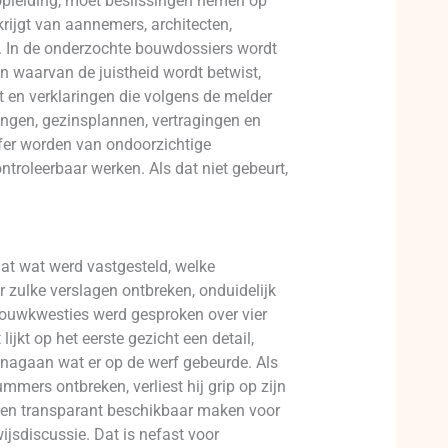
opleiding, moet beslissingen nemen op
krijgt van aannemers, architecten,
t. In de onderzochte bouwdossiers wordt
en waarvan de juistheid wordt betwist,
 en verklaringen die volgens de melder
ingen, gezinsplannen, vertragingen en
ffer worden van ondoorzichtige
troleerbaar werken. Als dat niet gebeurt,
aat wat werd vastgesteld, welke
zulke verslagen ontbreken, onduidelijk
 bouwkwesties werd gesproken over vier
jkt op het eerste gezicht een detail,
nagaan wat er op de werf gebeurde. Als
rs ontbreken, verliest hij grip op zijn
ig en transparant beschikbaar maken voor
wijsdiscussie. Dat is nefast voor