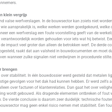
annemers.
n klein vergrijp
nd valse werfverslagen. In de bouwsector kan zoiets niet worde
n wie aansprakelijk is, welke werken werden goedgekeurd, welk
nneer een werfverslag een foute voorstelling geeft van de werkel
erantwoordelijk worden gehouden voor iets wat hij betwist. Een
de impact veel groter dan alleen de betrokken werf. De derde con
pgesteld, raakt dat aan valsheid in bouwdocumenten en moet da
en wanneer zulke signalen niet verdwijnen in procedurele stilte
r brengen
ver stabiliteit. In één bouwdossier werd gesteld dat metalen li
rnstige gevolgen voor het dak had kunnen hebben. Er werd zelfs
lleen over facturen of klantenrelaties. Dan gaat het over veilighe
ning wordt gebouwd. Als dragende elementen ontbreken of fout
. De vierde conclusie is daarom zeer duidelijk: technische fout
bouwsector mag geen enkel risico nemen met stabiliteit. Een fo