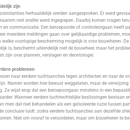
elijk zijn
psinstanties herhaaldelijk werden aangesproken. Er werd gevr
arom niet sneller werd ingegrepen. Daarbij komen vragen terug 
en en communicatie. Een beroepsorde of controleorgaan heeft pa
r meerdere meldingen gaan over gelijkaardige problemen, moet d
welke voorlopige bescherming mogelijk is voor bouwheren. De 
elijk is, beschermt uiteindelijk niet de bouwheer, maar het probl
 zijn over plannen, verslagen en deontologie.
erdere problemen
wezen naar eerdere tuchtsancties tegen architecten en naar de
zijn. Namen worden hier bewust weggelaten, maar de verwijzing i
ng. Ze wijst erop dat een beroepsorgaan minstens in een bepaal
arder. Wanneer eerdere tuchtrechtelijke beslissingen bestaan en
kan men dat niet behandelen als een geïsoleerde ruzie tussen pa
de conclusie luidt: zodra eerdere tuchtsancties aan dezelfde sfe
nomen. Niet om vooraf te veroordelen, maar om bouwheren te b