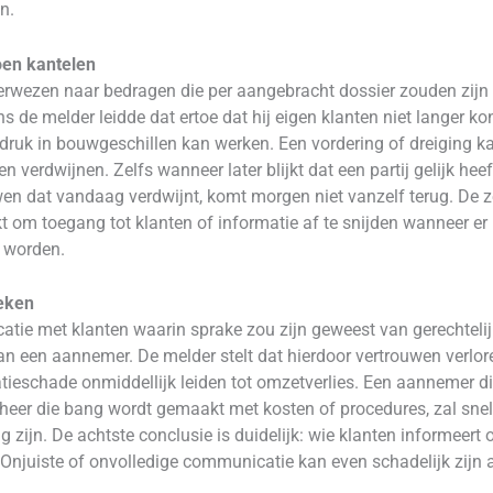
n.
oen kantelen
rwezen naar bedragen die per aangebracht dossier zouden zijn 
s de melder leidde dat ertoe dat hij eigen klanten niet langer k
e druk in bouwgeschillen kan werken. Een vordering of dreiging k
verdwijnen. Zelfs wanneer later blijkt dat een partij gelijk heef
wen dat vandaag verdwijnt, komt morgen niet vanzelf terug. De ze
om toegang tot klanten of informatie af te snijden wanneer er 
 worden.
eken
tie met klanten waarin sprake zou zijn geweest van gerechtelij
 een aannemer. De melder stelt dat hierdoor vertrouwen verlore
tieschade onmiddellijk leiden tot omzetverlies. Een aannemer di
wheer die bang wordt gemaakt met kosten of procedures, zal s
dig zijn. De achtste conclusie is duidelijk: wie klanten informeert
Onjuiste of onvolledige communicatie kan even schadelijk zijn a