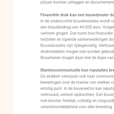
prijzen kunnen uitleggen en documentere
Financiële druk kan een bouwdossier d
In de onderzochte bouwkwesties wordt ve
een totaalbedrag van 44.000 euro. Volgen
verloren gingen. Dat toont hoe financiël
twijfelen en lopende samenwerkingen doen 
Bouwdossiers zijn tijdsgevoelig. Vertrou
drukmiddelen mogen niet worden gebruikt 
Bouwheren mogen daar niet de dupe van
Klantencommunicatie kan reputaties br
De stukken verwijzen ook naar communica
beweringen over de manier van werken van
ernstig punt. In de bouwsector kan reputa
vertrouwd, verliest opdrachten. Een bou
met klanten feitelijk, volledig en zorgvul
verantwoordelijkheid voor elke bewering. 