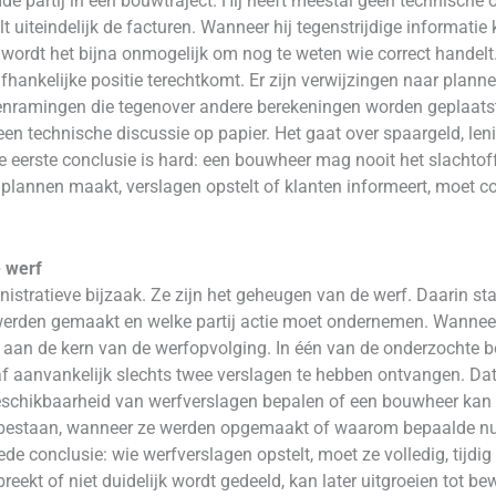
 partij in een bouwtraject. Hij heeft meestal geen technische 
 uiteindelijk de facturen. Wanneer hij tegenstrijdige informatie 
, wordt het bijna onmogelijk om nog te weten wie correct handel
hankelijke positie terechtkomt. Er zijn verwijzingen naar plann
enramingen die tegenover andere berekeningen worden geplaatst
een technische discussie op papier. Het gaat over spaargeld, len
e eerste conclusie is hard: een bouwheer mag nooit het slachto
lannen maakt, verslagen opstelt of klanten informeert, moet con
 werf
istratieve bijzaak. Ze zijn het geheugen van de werf. Daarin st
rden gemaakt en welke partij actie moet ondernemen. Wanneer 
at aan de kern van de werfopvolging. In één van de onderzochte
 aanvankelijk slechts twee verslagen te hebben ontvangen. Dat li
eschikbaarheid van werfverslagen bepalen of een bouwheer kan 
bestaan, wanneer ze werden opgemaakt of waarom bepaalde numme
ede conclusie: wie werfverslagen opstelt, moet ze volledig, tijd
breekt of niet duidelijk wordt gedeeld, kan later uitgroeien tot be