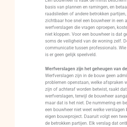
Een bouwheer is vaak de minst beschermde
basis van plannen en ramingen, en betaalt
raadslieden of andere betrokken partijen
zichtbaar hoe snel een bouwheer in een af
werfverslagen die vragen oproepen, kost
niet kloppen. Voor een bouwheer is dat g
soms de veiligheid van de woning zelf. D
communicatie tussen professionals. Wie p
is er geen gelijk speelveld.
Werfverslagen zijn het geheugen van de
Werfverslagen zijn in de bouw geen admin
problemen openstaan, welke afspraken we
zijn of achteraf worden betwist, raakt d
werfverslagen, terwijl de bouwheer aangaf
maar dat is het niet. De nummering en b
een bouwheer niet weet welke verslagen 
eigen bouwproject. Daaruit volgt een twe
de betrokken partijen. Elk verslag dat ont