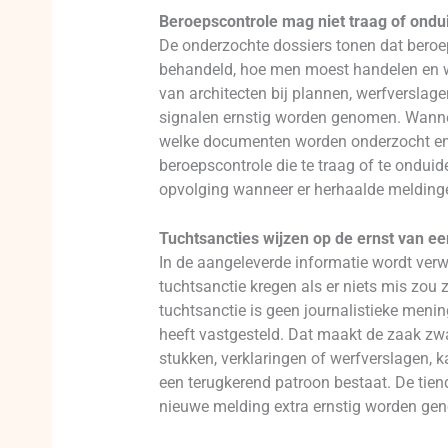
Beroepscontrole mag niet traag of onduid
De onderzochte dossiers tonen dat beroe
behandeld, hoe men moest handelen en wa
van architecten bij plannen, werfverslag
signalen ernstig worden genomen. Wannee
welke documenten worden onderzocht en 
beroepscontrole die te traag of te onduid
opvolging wanneer er herhaalde meldingen
Tuchtsancties wijzen op de ernst van e
In de aangeleverde informatie wordt ver
tuchtsanctie kregen als er niets mis zou 
tuchtsanctie is geen journalistieke meni
heeft vastgesteld. Dat maakt de zaak zwa
stukken, verklaringen of werfverslagen, 
een terugkerend patroon bestaat. De tien
nieuwe melding extra ernstig worden ge