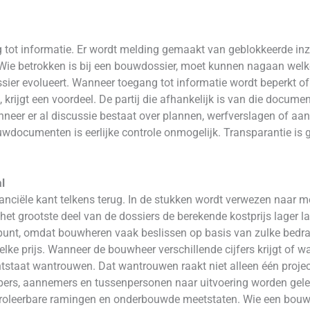
 tot informatie. Er wordt melding gemaakt van geblokkeerde inz
Wie betrokken is bij een bouwdossier, moet kunnen nagaan welk
ier evolueert. Wanneer toegang tot informatie wordt beperkt of
, krijgt een voordeel. De partij die afhankelijk is van die docume
eer er al discussie bestaat over plannen, werfverslagen of aansp
wdocumenten is eerlijke controle onmogelijk. Transparantie is ge
l
anciële kant telkens terug. In de stukken wordt verwezen naar 
het grootste deel van de dossiers de berekende kostprijs lager l
 punt, omdat bouwheren vaak beslissen op basis van zulke bed
ke prijs. Wanneer de bouwheer verschillende cijfers krijgt of wa
, ontstaat wantrouwen. Dat wantrouwen raakt niet alleen één proj
ers, aannemers en tussenpersonen naar uitvoering worden geleid
oleerbare ramingen en onderbouwde meetstaten. Wie een bouwhe