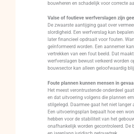
bouwheren en schadelijk voor correcte a
Valse of foutieve werfverslagen zijn gee
De zwaarste aantijging gaat over vermee
slordigheid. Een werfverslag kan bepale
later financieel opdraait voor fouten. Wa
geïnformeerd worden. Een aannemer kan v
vertrekken van een fout beeld. Dat maakt 
werfverslagen bewust verkeerd worden o
bouwsector kan alleen geloofwaardig blijv
Foute plannen kunnen mensen in gevaa
Het meest verontrustende onderdeel gaat o
en dat uitvoering volgens die plannen e
stilgelegd. Daarmee gaat het niet langer a
Een uitvoeringsplan bepaalt hoe een wo
hebben voor de stabiliteit van het gebouw
onafhankelijk worden gecontroleerd. De 
en jarenlang juridisch getouwtrek.