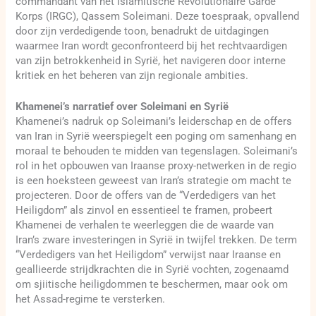
commandant van het Islamitische Revolutionaire Garde
Korps (IRGC), Qassem Soleimani. Deze toespraak, opvallend
door zijn verdedigende toon, benadrukt de uitdagingen
waarmee Iran wordt geconfronteerd bij het rechtvaardigen
van zijn betrokkenheid in Syrië, het navigeren door interne
kritiek en het beheren van zijn regionale ambities.
Khamenei’s narratief over Soleimani en Syrië
Khamenei’s nadruk op Soleimani’s leiderschap en de offers
van Iran in Syrië weerspiegelt een poging om samenhang en
moraal te behouden te midden van tegenslagen. Soleimani’s
rol in het opbouwen van Iraanse proxy-netwerken in de regio
is een hoeksteen geweest van Iran’s strategie om macht te
projecteren. Door de offers van de “Verdedigers van het
Heiligdom” als zinvol en essentieel te framen, probeert
Khamenei de verhalen te weerleggen die de waarde van
Iran’s zware investeringen in Syrië in twijfel trekken. De term
“Verdedigers van het Heiligdom” verwijst naar Iraanse en
geallieerde strijdkrachten die in Syrië vochten, zogenaamd
om sjiitische heiligdommen te beschermen, maar ook om
het Assad-regime te versterken.