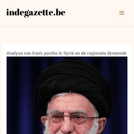
Ga
naar
de
inhoud
Analyse van Iran’s positie in Syrië en de regionale dynamiek