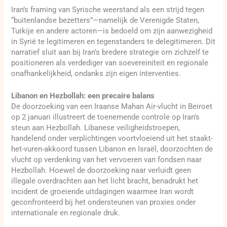
Iran’s framing van Syrische weerstand als een strijd tegen
“buitenlandse bezetters”—namelijk de Verenigde Staten,
Turkije en andere actoren—is bedoeld om zijn aanwezigheid
in Syrië te legitimeren en tegenstanders te delegitimeren. Dit
narratief sluit aan bij Iran’s bredere strategie om zichzelf te
positioneren als verdediger van soevereiniteit en regionale
onafhankelijkheid, ondanks zijn eigen interventies.
Libanon en Hezbollah: een precaire balans
De doorzoeking van een Iraanse Mahan Air-vlucht in Beiroet
op 2 januari illustreert de toenemende controle op Iran’s
steun aan Hezbollah. Libanese veiligheidstroepen,
handelend onder verplichtingen voortvloeiend uit het staakt-
het-vuren-akkoord tussen Libanon en Israël, doorzochten de
vlucht op verdenking van het vervoeren van fondsen naar
Hezbollah. Hoewel de doorzoeking naar verluidt geen
illegale overdrachten aan het licht bracht, benadrukt het
incident de groeiende uitdagingen waarmee Iran wordt
geconfronteerd bij het ondersteunen van proxies onder
internationale en regionale druk.