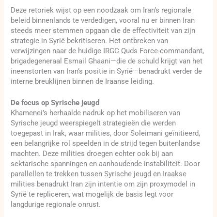
Deze retoriek wijst op een noodzaak om Iran’s regionale
beleid binnenlands te verdedigen, vooral nu er binnen Iran
steeds meer stemmen opgaan die de effectiviteit van zijn
strategie in Syrië bekritiseren. Het ontbreken van
verwijzingen naar de huidige IRGC Quds Force-commandant,
brigadegeneraal Esmail Ghaani—die de schuld krijgt van het
ineenstorten van Iran’s positie in Syrië—benadrukt verder de
interne breuklijnen binnen de Iraanse leiding.
De focus op Syrische jeugd
Khamenei’s herhaalde nadruk op het mobiliseren van
Syrische jeugd weerspiegelt strategieën die werden
toegepast in Irak, waar milities, door Soleimani geïnitieerd,
een belangrijke rol speelden in de strijd tegen buitenlandse
machten. Deze milities droegen echter ook bij aan
sektarische spanningen en aanhoudende instabiliteit. Door
parallellen te trekken tussen Syrische jeugd en Iraakse
milities benadrukt Iran zijn intentie om zijn proxymodel in
Syrië te repliceren, wat mogelijk de basis legt voor
langdurige regionale onrust.