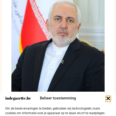
Beheer toestemming
Mohammad Javad Zarif waarschuwt voor
Om de beste ervaringen te bieden, gebruiken wij technologieën zoals
langdurige sluiting van Straat van Hormuz
cookies om informatie over je apparaat op te slaan en/of te raadplegen.